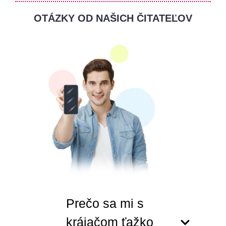
OTÁZKY OD NAŠICH ČITATEĽOV
Prečo sa mi s
krájačom ťažko