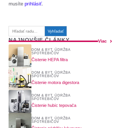
musíte
prihlásiť
.
Search
for:
NAJNOVŠIE ČLÁNKY
Viac
DOM & BYT
,
ÚDRŽBA
SPOTREBIČOV
Čistenie HEPA filtra
DOM & BYT
,
ÚDRŽBA
SPOTREBIČOV
Čistenie motora digestora
DOM & BYT
,
ÚDRŽBA
SPOTREBIČOV
Čistenie hubíc tepovača
DOM & BYT
,
ÚDRŽBA
SPOTREBIČOV