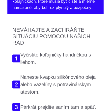
koľajničkách, ktoré musia byť čisté a mierne
namazané, aby bol rez plynulý a bezpečný.
NEVÁHAJTE A ZACHRÁŇTE
SITUÁCIU POMOCOU NAŠICH
RÁD
Vyčistite koľajničky handričkou s
liehom.
Naneste kvapku silikónového oleja
alebo vazelíny s potravinárskym
atestom.
Párkrát prejdite saním tam a späť.