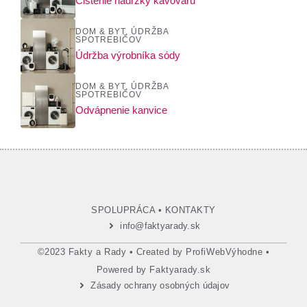
Čistenie nádržky kávovaru
DOM & BYT
,
ÚDRŽBA
SPOTREBIČOV
Údržba výrobníka sódy
DOM & BYT
,
ÚDRŽBA
SPOTREBIČOV
Odvápnenie kanvice
SPOLUPRÁCA
•
KONTAKTY
info@faktyarady.sk
©2023 Fakty a Rady • Created by
ProfiWebVýhodne
•
Powered by
Faktyarady.sk
Zásady ochrany osobných údajov