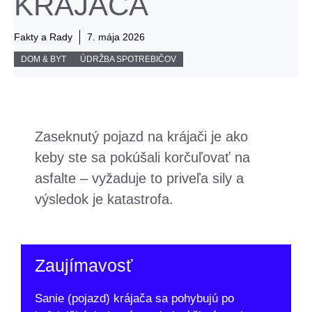
KRÁJAČA
Fakty a Rady
7. mája 2026
DOM & BYT
ÚDRŽBA SPOTREBIČOV
Zaseknutý pojazd na krájači je ako
keby ste sa pokúšali korčuľovať na
asfalte – vyžaduje to priveľa sily a
výsledok je katastrofa.
Zaujímavosť
Sanie (pojazd) krájača sa pohybujú po