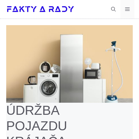
Preskočiť
Men
na
obsah
ÚDRŽBA
POJAZDU