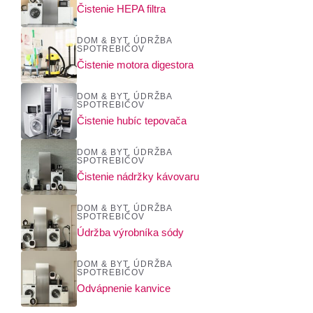
Čistenie HEPA filtra
DOM & BYT
,
ÚDRŽBA
SPOTREBIČOV
Čistenie motora digestora
DOM & BYT
,
ÚDRŽBA
SPOTREBIČOV
Čistenie hubíc tepovača
DOM & BYT
,
ÚDRŽBA
SPOTREBIČOV
Čistenie nádržky kávovaru
DOM & BYT
,
ÚDRŽBA
SPOTREBIČOV
Údržba výrobníka sódy
DOM & BYT
,
ÚDRŽBA
SPOTREBIČOV
Odvápnenie kanvice