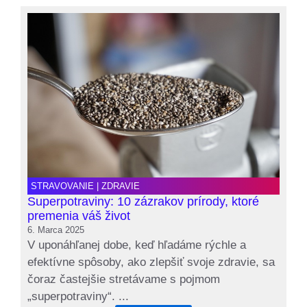
STRAVOVANIE
|
ZDRAVIE
Superpotraviny: 10 zázrakov prírody, ktoré
premenia váš život
6. Marca 2025
V uponáhľanej dobe, keď hľadáme rýchle a
efektívne spôsoby, ako zlepšiť svoje zdravie, sa
čoraz častejšie stretávame s pojmom
„superpotraviny“. ...