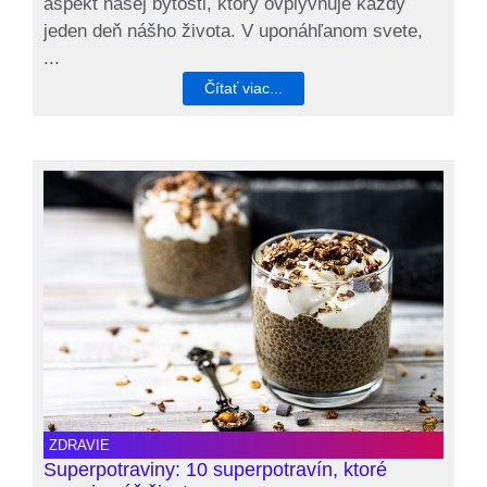
aspekt našej bytosti, ktorý ovplyvňuje každý
jeden deň nášho života. V uponáhľanom svete,
...
Čítať viac...
ZDRAVIE
Superpotraviny: 10 superpotravín, ktoré