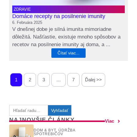
ZDRAVIE
Domáce recepty na posilnenie imunity
6. Februára 2025
V dnešnej dobe je silná imunita mimoriadne
dôležitá. Našťastie, existuje mnoho spôsobov a
recetov na posilnenie imunity aj doma, a ...
Čítať viac...
1
2
3
…
7
Ďalej >>
Search
for:
NAJNOVŠIE ČLÁNKY
Viac
DOM & BYT
,
ÚDRŽBA
SPOTREBIČOV