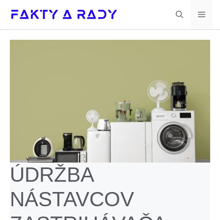
Preskočiť
Men
na
obsah
ÚDRŽBA
NÁSTAVCOV