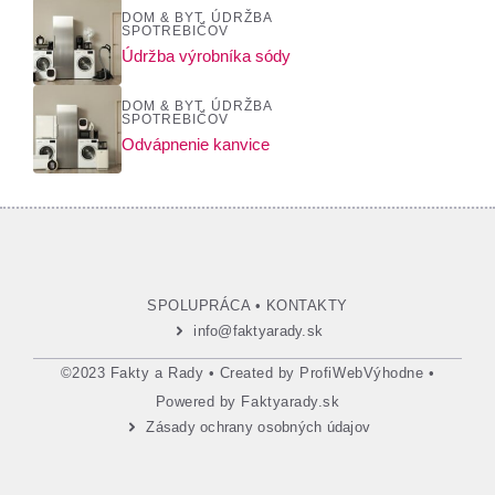
DOM & BYT
,
ÚDRŽBA
SPOTREBIČOV
Údržba výrobníka sódy
DOM & BYT
,
ÚDRŽBA
SPOTREBIČOV
Odvápnenie kanvice
SPOLUPRÁCA
•
KONTAKTY
info@faktyarady.sk
©2023 Fakty a Rady • Created by
ProfiWebVýhodne
•
Powered by
Faktyarady.sk
Zásady ochrany osobných údajov