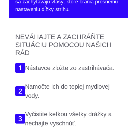
sa zachytávajú vlasy, ktoré bránia presnému
nastaveniu dĺžky strihu.
NEVÁHAJTE A ZACHRÁŇTE
SITUÁCIU POMOCOU NAŠICH
RÁD
Nástavce zložte zo zastrihávača.
Namočte ich do teplej mydlovej
vody.
Vyčistite kefkou všetky drážky a
nechajte vyschnúť.