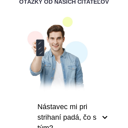
OTÁZKY OD NAŠICH ČITATEĽOV
Nástavec mi pri
strihaní padá, čo s
tým?