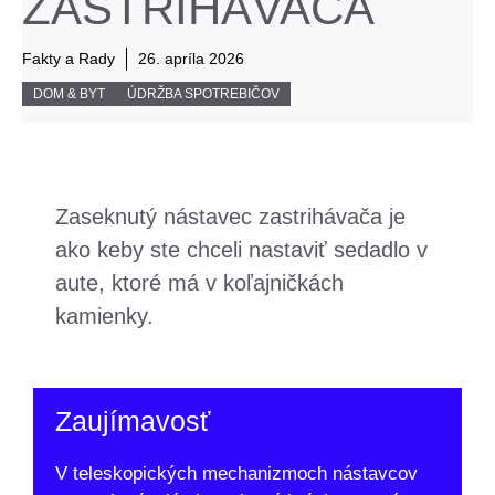
ZASTRIHÁVAČA
Fakty a Rady
26. apríla 2026
DOM & BYT
ÚDRŽBA SPOTREBIČOV
Zaseknutý nástavec zastrihávača je
ako keby ste chceli nastaviť sedadlo v
aute, ktoré má v koľajničkách
kamienky.
Zaujímavosť
V teleskopických mechanizmoch nástavcov