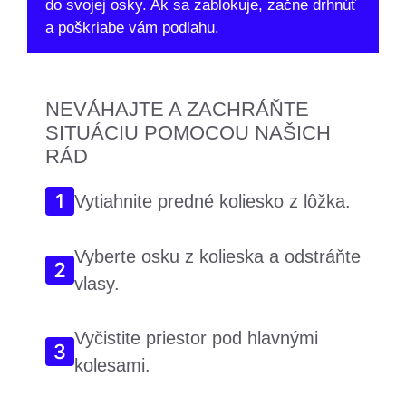
do svojej osky. Ak sa zablokuje, začne drhnúť
a poškriabe vám podlahu.
NEVÁHAJTE A ZACHRÁŇTE
SITUÁCIU POMOCOU NAŠICH
RÁD
Vytiahnite predné koliesko z lôžka.
Vyberte osku z kolieska a odstráňte
vlasy.
Vyčistite priestor pod hlavnými
kolesami.