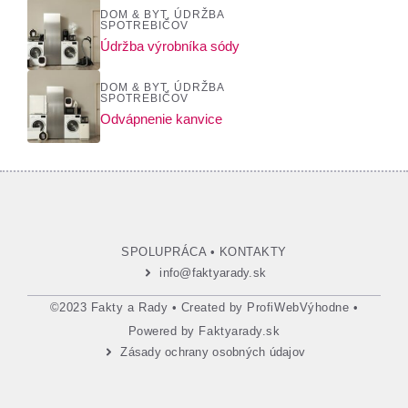
DOM & BYT
,
ÚDRŽBA
SPOTREBIČOV
Údržba výrobníka sódy
DOM & BYT
,
ÚDRŽBA
SPOTREBIČOV
Odvápnenie kanvice
SPOLUPRÁCA
•
KONTAKTY
info@faktyarady.sk
©2023 Fakty a Rady • Created by
ProfiWebVýhodne
•
Powered by
Faktyarady.sk
Zásady ochrany osobných údajov