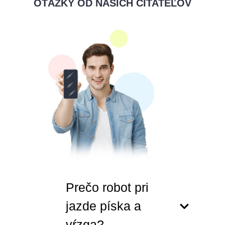
OTÁZKY OD NAŠICH ČITATEĽOV
Prečo robot pri
jazde píska a
vŕzga?