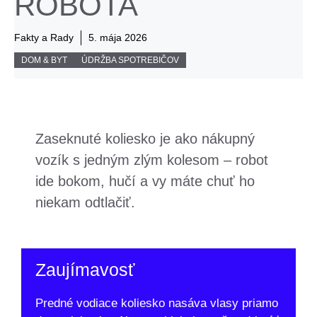
ROBOTA
Fakty a Rady
5. mája 2026
DOM & BYT
ÚDRŽBA SPOTREBIČOV
Zaseknuté koliesko je ako nákupný
vozík s jedným zlým kolesom – robot
ide bokom, hučí a vy máte chuť ho
niekam odtlačiť.
Zaujímavosť
Predné vodiace koliesko nasáva vlasy priamo