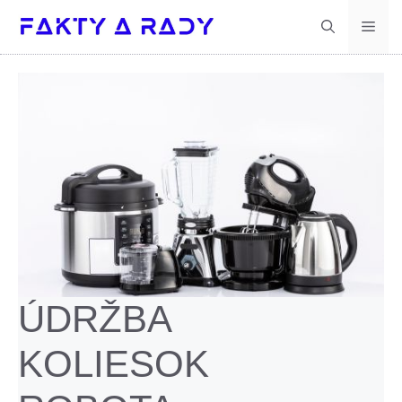
Preskočiť
Men
na
obsah
ÚDRŽBA
KOLIESOK