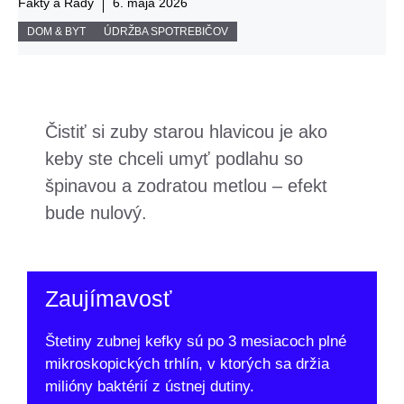
Fakty a Rady
6. mája 2026
DOM & BYT
ÚDRŽBA SPOTREBIČOV
Čistiť si zuby starou hlavicou je ako
keby ste chceli umyť podlahu so
špinavou a zodratou metlou – efekt
bude nulový.
Zaujímavosť
Štetiny zubnej kefky sú po 3 mesiacoch plné
mikroskopických trhlín, v ktorých sa držia
milióny baktérií z ústnej dutiny.