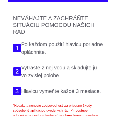
NEVÁHAJTE A ZACHRÁŇTE
SITUÁCIU POMOCOU NAŠICH
RÁD
Po každom použití hlavicu poriadne
opláchnite.
Vytraste z nej vodu a skladujte ju
vo zvislej polohe.
Hlavicu vymeňte každé 3 mesiace.
*Redakcia nenesie zodpovednosť za prípadné škody
spôsobené aplikáciou uvedených rád. Pri postupe
odporúčame postup otestovať na obmedzenom priestore