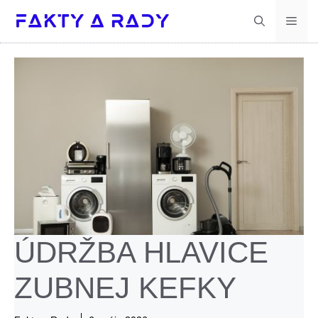
Preskočiť
Men
na
obsah
ÚDRŽBA HLAVICE
ZUBNEJ KEFKY