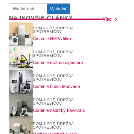
Search
for:
NAJNOVŠIE ČLÁNKY
Viac
DOM & BYT
,
ÚDRŽBA
SPOTREBIČOV
Čistenie HEPA filtra
DOM & BYT
,
ÚDRŽBA
SPOTREBIČOV
Čistenie motora digestora
DOM & BYT
,
ÚDRŽBA
SPOTREBIČOV
Čistenie hubíc tepovača
DOM & BYT
,
ÚDRŽBA
SPOTREBIČOV
Čistenie nádržky kávovaru
DOM & BYT
,
ÚDRŽBA
SPOTREBIČOV