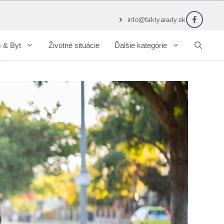
info@faktyarady.sk
 & Byt
Životné situácie
Ďalšie kategórie