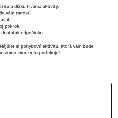
itu a dĺžku trvania aktivity.
náša vám radosť.
tovať.
voj pokrok.
i dostatok odpočinku.
Nájdite si pohybovú aktivitu, ktorá vám bude
ganizmus vám za to poďakuje!