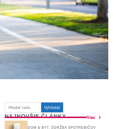
Search
for:
NAJNOVŠIE ČLÁNKY
Viac
DOM & BYT
,
ÚDRŽBA SPOTREBIČOV