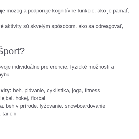
je mozog a podporuje kognitívne funkcie, ako je pamäť,
é aktivity sú skvelým spôsobom, ako sa odreagovať,
Šport?
 svoje individuálne preferencie, fyzické možnosti a
hybu.
vity:
beh, plávanie, cyklistika, joga, fitness
ejbal, hokej, florbal
ika, beh v prírode, lyžovanie, snowboardovanie
 tai chi