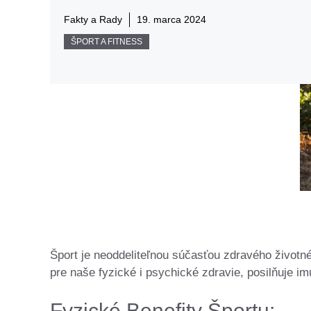
Fakty a Rady
19. marca 2024
ŠPORT A FITNESS
Šport je neoddeliteľnou súčasťou zdravého životné
pre naše fyzické i psychické zdravie, posilňuje imu
Fyzické Benefity Športu: