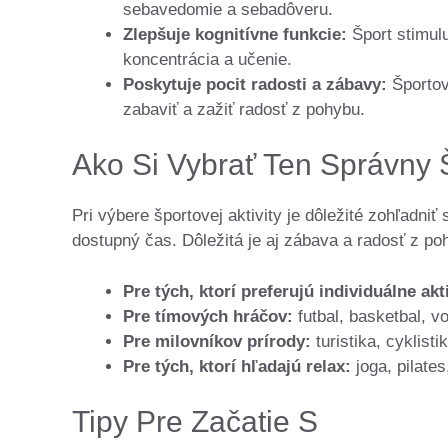
sebavedomie a sebadôveru.
Zlepšuje kognitívne funkcie:
Šport stimulu
koncentrácia a učenie.
Poskytuje pocit radosti a zábavy:
Športov
zabaviť a zažiť radosť z pohybu.
Ako Si Vybrať Ten Správny 
Pri výbere športovej aktivity je dôležité zohľadniť
dostupný čas. Dôležitá je aj zábava a radosť z po
Pre tých, ktorí preferujú individuálne akti
Pre tímových hráčov:
futbal, basketbal, vol
Pre milovníkov prírody:
turistika, cyklist
Pre tých, ktorí hľadajú relax:
joga, pilates,
Tipy Pre Začatie S