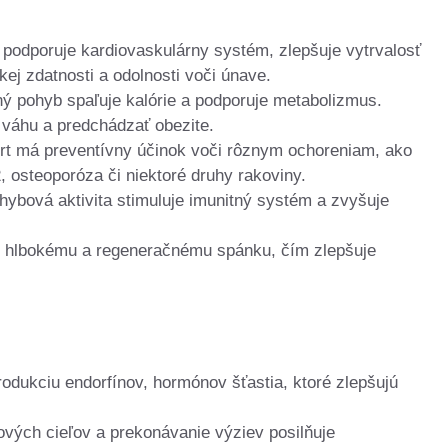
podporuje kardiovaskulárny systém, zlepšuje vytrvalosť
ckej zdatnosti a odolnosti voči únave.
ý pohyb spaľuje kalórie a podporuje metabolizmus.
váhu a predchádzať obezite.
t má preventívny účinok voči rôznym ochoreniam, ako
, osteoporóza či niektoré druhy rakoviny.
hybová aktivita stimuluje imunitný systém a zvyšuje
k hlbokému a regeneračnému spánku, čím zlepšuje
odukciu endorfínov, hormónov šťastia, ktoré zlepšujú
vých cieľov a prekonávanie výziev posilňuje