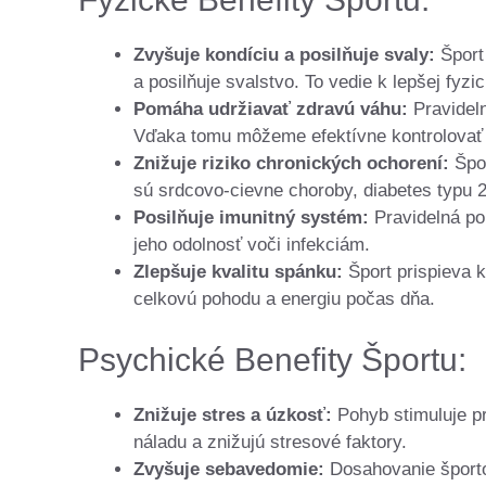
Zvyšuje kondíciu a posilňuje svaly:
Šport 
a posilňuje svalstvo. To vedie k lepšej fyzi
Pomáha udržiavať zdravú váhu:
Pravideln
Vďaka tomu môžeme efektívne kontrolovať 
Znižuje riziko chronických ochorení:
Špor
sú srdcovo-cievne choroby, diabetes typu 2
Posilňuje imunitný systém:
Pravidelná po
jeho odolnosť voči infekciám.
Zlepšuje kvalitu spánku:
Šport prispieva 
celkovú pohodu a energiu počas dňa.
Psychické Benefity Športu:
Znižuje stres a úzkosť:
Pohyb stimuluje pr
náladu a znižujú stresové faktory.
Zvyšuje sebavedomie:
Dosahovanie športo