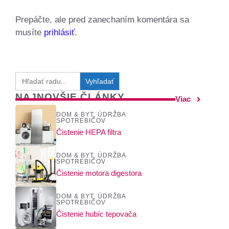
Prepáčte, ale pred zanechaním komentára sa
musíte
prihlásiť
.
Search
for:
NAJNOVŠIE ČLÁNKY
Viac
DOM & BYT
,
ÚDRŽBA
SPOTREBIČOV
Čistenie HEPA filtra
DOM & BYT
,
ÚDRŽBA
SPOTREBIČOV
Čistenie motora digestora
DOM & BYT
,
ÚDRŽBA
SPOTREBIČOV
Čistenie hubíc tepovača