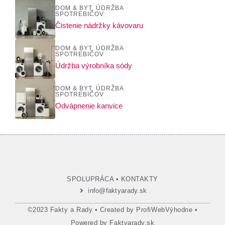
DOM & BYT
,
ÚDRŽBA
SPOTREBIČOV
Čistenie nádržky kávovaru
DOM & BYT
,
ÚDRŽBA
SPOTREBIČOV
Údržba výrobníka sódy
DOM & BYT
,
ÚDRŽBA
SPOTREBIČOV
Odvápnenie kanvice
SPOLUPRÁCA
•
KONTAKTY
info@faktyarady.sk
©2023 Fakty a Rady • Created by
ProfiWebVýhodne
•
Powered by
Faktyarady.sk