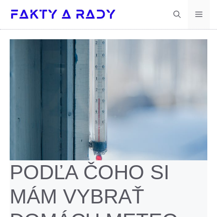
Preskočiť
Men
na
obsah
PODĽA ČOHO SI
MÁM VYBRAŤ