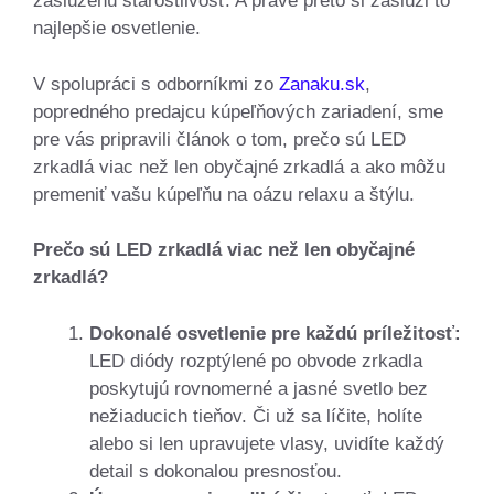
zaslúženú starostlivosť. A práve preto si zaslúži to
najlepšie osvetlenie.
V spolupráci s odborníkmi zo
Zanaku.sk
,
popredného predajcu kúpeľňových zariadení, sme
pre vás pripravili článok o tom, prečo sú LED
zrkadlá viac než len obyčajné zrkadlá a ako môžu
premeniť vašu kúpeľňu na oázu relaxu a štýlu.
Prečo sú LED zrkadlá viac než len obyčajné
zrkadlá?
Dokonalé osvetlenie pre každú príležitosť:
LED diódy rozptýlené po obvode zrkadla
poskytujú rovnomerné a jasné svetlo bez
nežiaducich tieňov. Či už sa líčite, holíte
alebo si len upravujete vlasy, uvidíte každý
detail s dokonalou presnosťou.