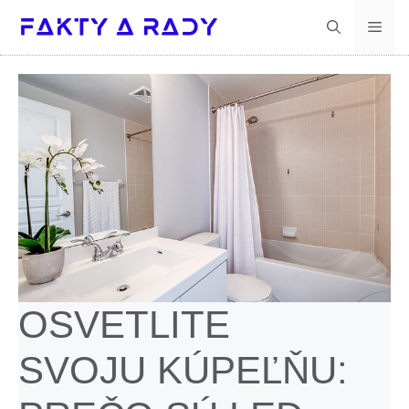
Preskočiť
Men
na
obsah
OSVETLITE
SVOJU KÚPEĽŇU: