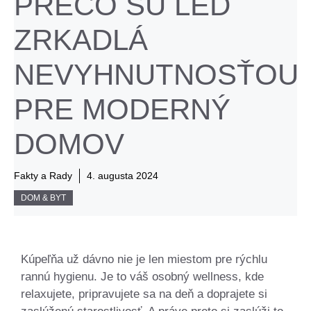
PREČO SÚ LED
ZRKADLÁ
NEVYHNUTNOSŤOU
PRE MODERNÝ
DOMOV
Fakty a Rady
4. augusta 2024
DOM & BYT
Kúpeľňa už dávno nie je len miestom pre rýchlu
rannú hygienu. Je to váš osobný wellness, kde
relaxujete, pripravujete sa na deň a doprajete si