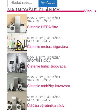
for:
NAJNOVŠIE ČLÁNKY
Viac
DOM & BYT
,
ÚDRŽBA
SPOTREBIČOV
Čistenie HEPA filtra
DOM & BYT
,
ÚDRŽBA
SPOTREBIČOV
Čistenie motora digestora
DOM & BYT
,
ÚDRŽBA
SPOTREBIČOV
Čistenie hubíc tepovača
DOM & BYT
,
ÚDRŽBA
SPOTREBIČOV
Čistenie nádržky kávovaru
DOM & BYT
,
ÚDRŽBA
SPOTREBIČOV
Údržba výrobníka sódy