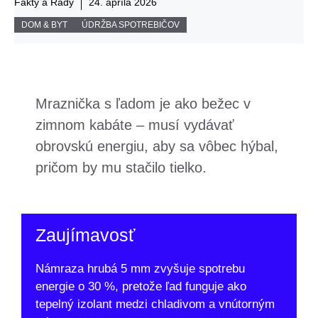
Fakty a Rady
24. apríla 2026
DOM & BYT
ÚDRŽBA SPOTREBIČOV
Mraznička s ľadom je ako bežec v
zimnom kabáte – musí vydávať
obrovskú energiu, aby sa vôbec hýbal,
pričom by mu stačilo tielko.
Zaujímavosť
Námraza hrubá 5 mm zvyšuje spotrebu
energie o 30 %, pretože ľad funguje ako
tepelný izolant medzi chladivom a vnútorným