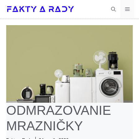
Preskočiť
Men
na
obsah
ODMRAZOVANIE
MRAZNIČKY