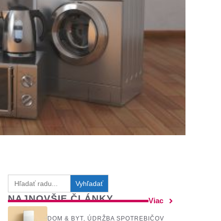
Search
for:
NAJNOVŠIE ČLÁNKY
Viac
DOM & BYT
,
ÚDRŽBA SPOTREBIČOV