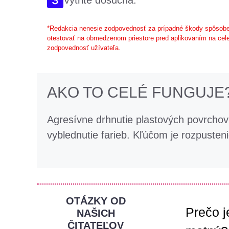
Vytrite dosucha.
*Redakcia nenesie zodpovednosť za prípadné škody spôsobe
otestovať na obmedzenom priestore pred aplikovaním na cele
zodpovednosť užívateľa.
AKO TO CELÉ FUNGUJE
Agresívne drhnutie plastových povrcho
vyblednutie farieb. Kľúčom je rozpusteni
OTÁZKY OD
Prečo j
NAŠICH
ČITATEĽOV