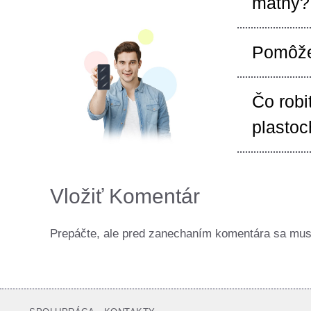
matný?
Pomôže
Čo robi
plastoc
Vložiť Komentár
Prepáčte, ale pred zanechaním komentára sa mu