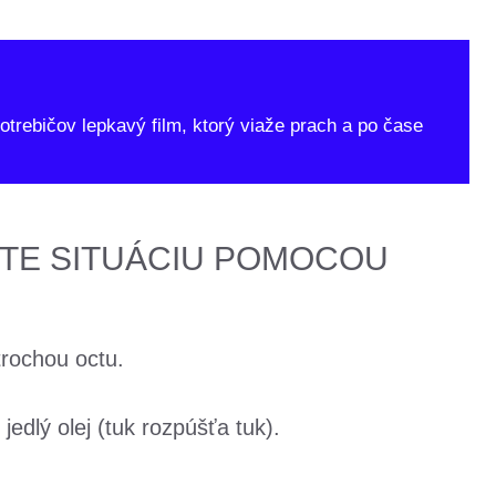
trebičov lepkavý film, ktorý viaže prach a po čase
TE SITUÁCIU POMOCOU
trochou octu.
edlý olej (tuk rozpúšťa tuk).