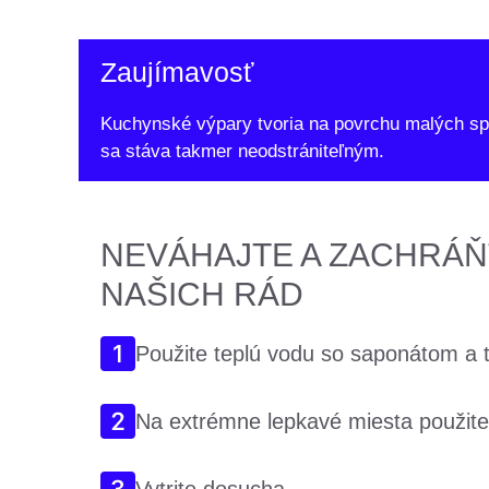
Zaujímavosť
Kuchynské výpary tvoria na povrchu malých spo
sa stáva takmer neodstrániteľným.
NEVÁHAJTE A ZACHRÁŇ
NAŠICH RÁD
Použite teplú vodu so saponátom a 
Na extrémne lepkavé miesta použite j