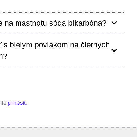
 na mastnotu sóda bikarbóna?
ť s bielym povlakom na čiernych
h?
síte
prihlásiť
.