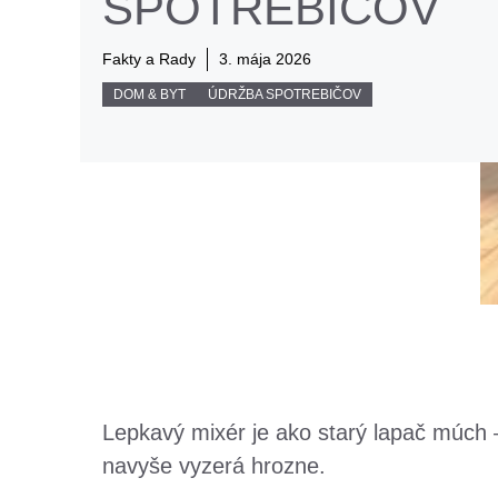
SPOTREBIČOV
Fakty a Rady
3. mája 2026
DOM & BYT
ÚDRŽBA SPOTREBIČOV
Lepkavý mixér je ako starý lapač múch –
navyše vyzerá hrozne.