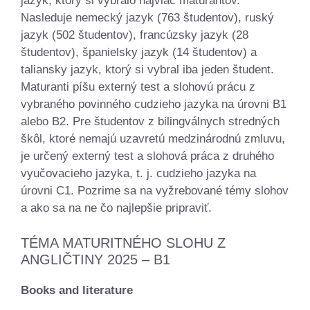
jazyk, ktorý si vybralo najviac maturantov.
Nasleduje nemecký jazyk (763 študentov), ruský
jazyk (502 študentov), francúzsky jazyk (28
študentov), španielsky jazyk (14 študentov) a
taliansky jazyk, ktorý si vybral iba jeden študent.
Maturanti píšu externý test a slohovú prácu z
vybraného povinného cudzieho jazyka na úrovni B1
alebo B2. Pre študentov z bilingválnych stredných
škôl, ktoré nemajú uzavretú medzinárodnú zmluvu,
je určený externý test a slohová práca z druhého
vyučovacieho jazyka, t. j. cudzieho jazyka na
úrovni C1. Pozrime sa na vyžrebované témy slohov
a ako sa na ne čo najlepšie pripraviť.
TÉMA MATURITNÉHO SLOHU Z
ANGLIČTINY 2025 – B1
Books and literature