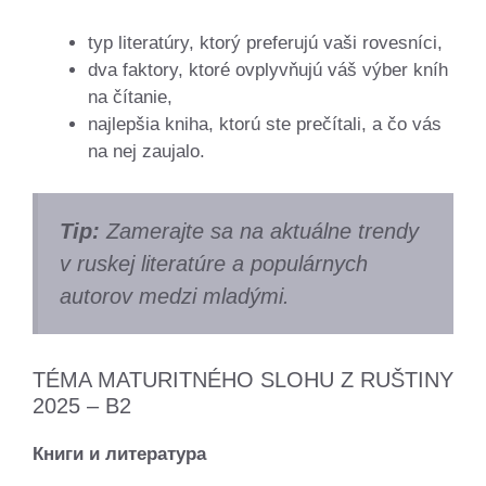
typ literatúry, ktorý preferujú vaši rovesníci,
dva faktory, ktoré ovplyvňujú váš výber kníh
na čítanie,
najlepšia kniha, ktorú ste prečítali, a čo vás
na nej zaujalo.
Tip:
Zamerajte sa na aktuálne trendy
v ruskej literatúre a populárnych
autorov medzi mladými.
TÉMA MATURITNÉHO SLOHU Z RUŠTINY
2025 – B2
Книги и литература