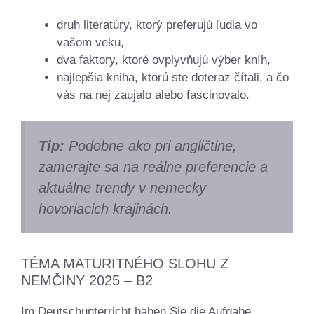
druh literatúry, ktorý preferujú ľudia vo
vašom veku,
dva faktory, ktoré ovplyvňujú výber kníh,
najlepšia kniha, ktorú ste doteraz čítali, a čo
vás na nej zaujalo alebo fascinovalo.
Tip:
Podobne ako pri angličtine,
zamerajte sa na reálne preferencie a
aktuálne trendy v nemecky
hovoriacich krajinách.
TÉMA MATURITNÉHO SLOHU Z
NEMČINY 2025 – B2
Im Deutschunterricht haben Sie die Aufgabe