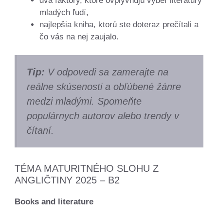
dva faktory, ktoré ovplyvňujú výber literatúry
mladých ľudí,
najlepšia kniha, ktorú ste doteraz prečítali a
čo vás na nej zaujalo.
Tip:
V odpovedi sa zamerajte na
reálne skúsenosti a obľúbené žánre
medzi mladými. Spomeňte
populárnych autorov alebo trendy v
čítaní.
TÉMA MATURITNÉHO SLOHU Z
ANGLIČTINY 2025 – B2
Books and literature