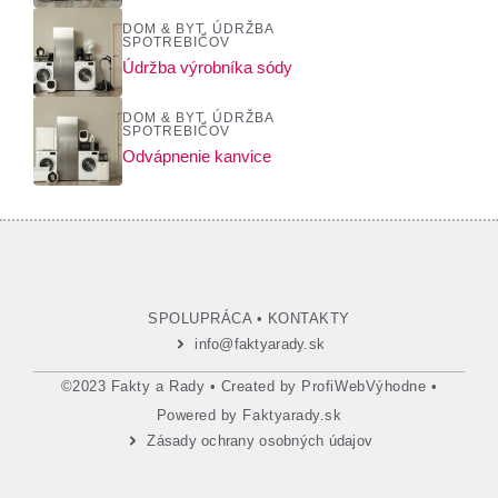
DOM & BYT
,
ÚDRŽBA
SPOTREBIČOV
Údržba výrobníka sódy
DOM & BYT
,
ÚDRŽBA
SPOTREBIČOV
Odvápnenie kanvice
SPOLUPRÁCA
•
KONTAKTY
info@faktyarady.sk
©2023 Fakty a Rady • Created by
ProfiWebVýhodne
•
Powered by
Faktyarady.sk
Zásady ochrany osobných údajov