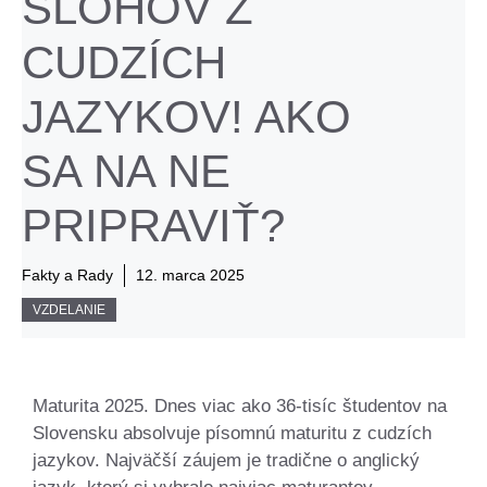
SLOHOV Z
CUDZÍCH
JAZYKOV! AKO
SA NA NE
PRIPRAVIŤ?
Fakty a Rady
12. marca 2025
VZDELANIE
Maturita 2025. Dnes viac ako 36-tisíc študentov na
Slovensku absolvuje písomnú maturitu z cudzích
jazykov. Najväčší záujem je tradične o anglický