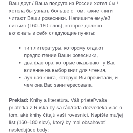
Ваш друг / Ваша подруга из России хотел бы /
хотела бы узнать больше о том, какие книги
читают Ваши ровесники. Напишите ему/ей
письмо (160–180 слов), которое должно
включать в себя следующие пункты:
тип литературы, которому отдают
предпочтение Ваши ровесники,
два фактора, которые оказывают y Bac
влияние на выбор книг для чтения,
лучшая книга, которую Вы прочитали, и
чем она Вас заинтересовала.
Preklad:
Knihy a literatúra. Váš priateľ/vaša
priateľka z Ruska by sa rád/rada dozvedel/a viac o
tom, aké knihy čítajú vaši rovesníci. Napíšte mu/jej
list (160–180 slov), ktorý by mal obsahovať
nasledujúce body: