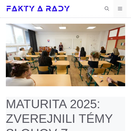
Preskočiť
Men
na
obsah
MATURITA 2025:
ZVEREJNILI TÉMY