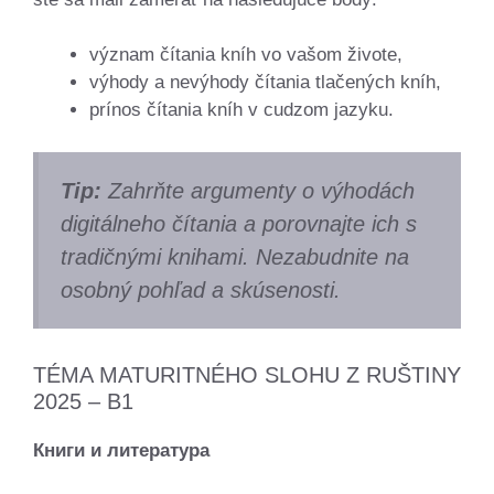
význam čítania kníh vo vašom živote,
výhody a nevýhody čítania tlačených kníh,
prínos čítania kníh v cudzom jazyku.
Tip:
Zahrňte argumenty o výhodách
digitálneho čítania a porovnajte ich s
tradičnými knihami. Nezabudnite na
osobný pohľad a skúsenosti.
TÉMA MATURITNÉHO SLOHU Z RUŠTINY
2025 – B1
Книги и литература