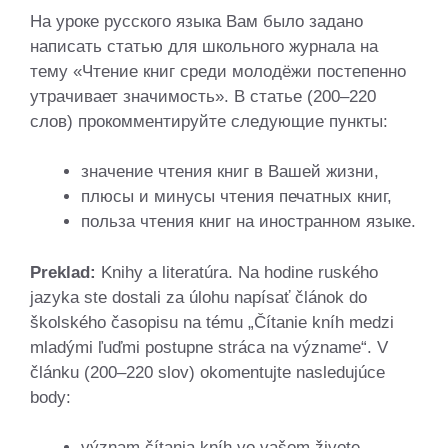
На уроке русского языка Вам было задано
написать статью для школьного журнала на
тему «Чтение книг среди молодёжи постепенно
утрачивает значимость». В статье (200–220
слов) прокомментируйте следующие пункты:
значение чтения книг в Вашей жизни,
плюсы и минусы чтения печатных книг,
польза чтения книг на иностранном языке.
Preklad:
Knihy a literatúra. Na hodine ruského
jazyka ste dostali za úlohu napísať článok do
školského časopisu na tému „Čítanie kníh medzi
mladými ľuďmi postupne stráca na význame“. V
článku (200–220 slov) okomentujte nasledujúce
body:
význam čítania kníh vo vašom živote,