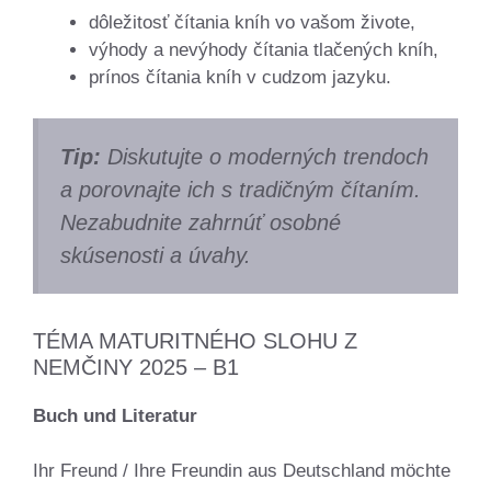
dôležitosť čítania kníh vo vašom živote,
výhody a nevýhody čítania tlačených kníh,
prínos čítania kníh v cudzom jazyku.
Tip:
Diskutujte o moderných trendoch
a porovnajte ich s tradičným čítaním.
Nezabudnite zahrnúť osobné
skúsenosti a úvahy.
TÉMA MATURITNÉHO SLOHU Z
NEMČINY 2025 – B1
Buch und Literatur
Ihr Freund / Ihre Freundin aus Deutschland möchte