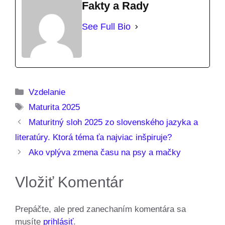
Fakty a Rady
See Full Bio
Kategórie
Vzdelanie
Značky
Maturita 2025
Maturitný sloh 2025 zo slovenského jazyka a
literatúry. Ktorá téma ťa najviac inšpiruje?
Ako vplýva zmena času na psy a mačky
Vložiť Komentár
Prepáčte, ale pred zanechaním komentára sa
musíte
prihlásiť
.