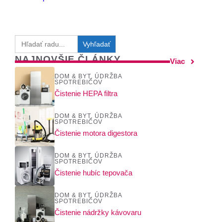
Search
for:
NAJNOVŠIE ČLÁNKY
Viac
DOM & BYT
,
ÚDRŽBA
SPOTREBIČOV
Čistenie HEPA filtra
DOM & BYT
,
ÚDRŽBA
SPOTREBIČOV
Čistenie motora digestora
DOM & BYT
,
ÚDRŽBA
SPOTREBIČOV
Čistenie hubíc tepovača
DOM & BYT
,
ÚDRŽBA
SPOTREBIČOV
Čistenie nádržky kávovaru