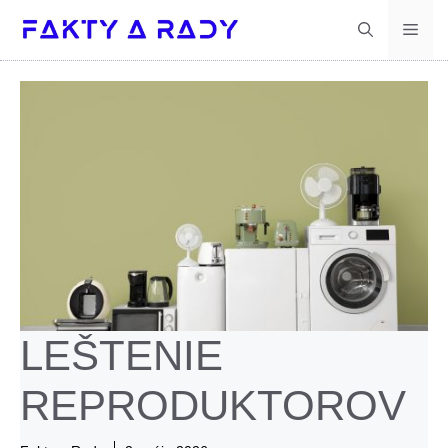
Preskočiť
Men
na
obsah
LEŠTENIE
REPRODUKTOROV