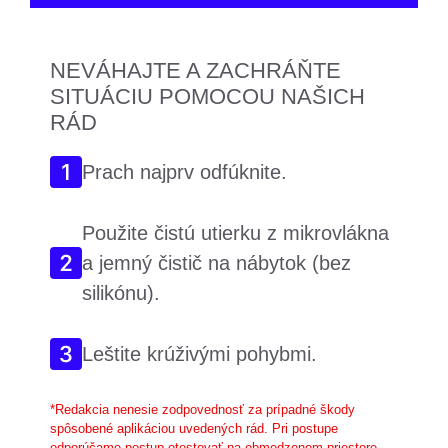
NEVÁHAJTE A ZACHRÁŇTE
SITUÁCIU POMOCOU NAŠICH
RÁD
Prach najprv odfúknite.
Použite čistú utierku z mikrovlákna
a jemný čistič na nábytok (bez
silikónu).
Leštite krúživými pohybmi.
*Redakcia nenesie zodpovednosť za prípadné škody
spôsobené aplikáciou uvedených rád. Pri postupe
odporúčame postup otestovať na obmedzenom priestore