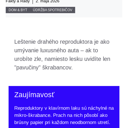
Fakty a Rady
2. mája 2026
DOM & BYT
ÚDRŽBA SPOTREBIČOV
Leštenie drahého reproduktora je ako
umývanie luxusného auta – ak to
urobíte zle, namiesto lesku uvidíte len
"pavučiny" škrabancov.
Zaujímavosť
Reproduktory v klavírnom laku sú náchylné na
mikro-škrabance. Prach na nich pôsobí ako
brúsny papier pri každom neodbornom utretí.