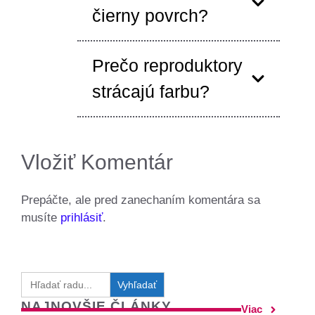
čierny povrch?
Prečo reproduktory
strácajú farbu?
Vložiť Komentár
Prepáčte, ale pred zanechaním komentára sa
musíte
prihlásiť
.
Search
for:
NAJNOVŠIE ČLÁNKY
Viac