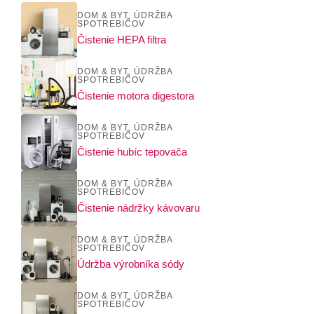
DOM & BYT
,
ÚDRŽBA
SPOTREBIČOV
Čistenie HEPA filtra
DOM & BYT
,
ÚDRŽBA
SPOTREBIČOV
Čistenie motora digestora
DOM & BYT
,
ÚDRŽBA
SPOTREBIČOV
Čistenie hubíc tepovača
DOM & BYT
,
ÚDRŽBA
SPOTREBIČOV
Čistenie nádržky kávovaru
DOM & BYT
,
ÚDRŽBA
SPOTREBIČOV
Údržba výrobníka sódy
DOM & BYT
,
ÚDRŽBA
SPOTREBIČOV