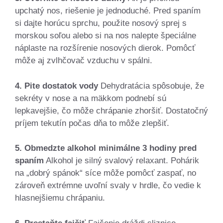
upchatý nos, riešenie je jednoduché. Pred spaním
si dajte horúcu sprchu, použite nosový sprej s
morskou soľou alebo si na nos nalepte špeciálne
náplaste na rozšírenie nosových dierok. Pomôcť
môže aj zvlhčovač vzduchu v spálni.
4. Pite dostatok vody
Dehydratácia spôsobuje, že
sekréty v nose a na mäkkom podnebí sú
lepkavejšie, čo môže chrápanie zhoršiť. Dostatočný
príjem tekutín počas dňa to môže zlepšiť.
5. Obmedzte alkohol minimálne 3 hodiny pred
spaním
Alkohol je silný svalový relaxant. Pohárik
na „dobrý spánok“ síce môže pomôcť zaspať, no
zároveň extrémne uvoľní svaly v hrdle, čo vedie k
hlasnejšiemu chrápaniu.