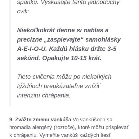
spánku. Vyskúšajte tento jednoduchý
cvik:
Niekoľkokrát denne si nahlas a
precízne „zaspievajte“ samohlásky
A-E-I-O-U. Každú hlásku držte 3-5
sekúnd. Opakujte 10-15 krát.
Tieto cvičenia môžu po niekoľkých
týždňoch preukázateľne znížiť
intenzitu chrápania.
9. Zvážte zmenu vankúša
Vo vankúšoch sa
hromadia alergény (roztoče), ktoré môžu prispievať
k chrápaniu. Vymeňte vankúš každých šesť