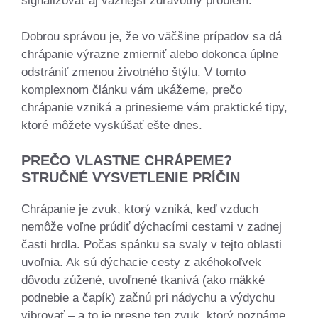
signalizovať aj vážnejší zdravotný problém.
Dobrou správou je, že vo väčšine prípadov sa dá
chrápanie výrazne zmierniť alebo dokonca úplne
odstrániť zmenou životného štýlu. V tomto
komplexnom článku vám ukážeme, prečo
chrápanie vzniká a prinesieme vám praktické tipy,
ktoré môžete vyskúšať ešte dnes.
PREČO VLASTNE CHRÁPEME?
STRUČNÉ VYSVETLENIE PRÍČIN
Chrápanie je zvuk, ktorý vzniká, keď vzduch
nemôže voľne prúdiť dýchacími cestami v zadnej
časti hrdla. Počas spánku sa svaly v tejto oblasti
uvoľnia. Ak sú dýchacie cesty z akéhokoľvek
dôvodu zúžené, uvoľnené tkanivá (ako mäkké
podnebie a čapík) začnú pri nádychu a výdychu
vibrovať – a to je presne ten zvuk, ktorý poznáme