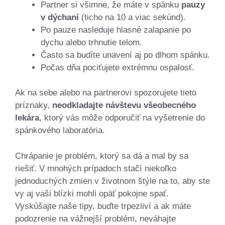
Partner si všimne, že máte v spánku
pauzy
v dýchaní
(ticho na 10 a viac sekúnd).
Po pauze nasleduje hlasné zalapanie po
dychu alebo trhnutie telom.
Často sa budíte unavení aj po dlhom spánku.
Počas dňa pociťujete extrémnu ospalosť.
Ak na sebe alebo na partnerovi spozorujete tieto
príznaky,
neodkladajte návštevu všeobecného
lekára
, ktorý vás môže odporučiť na vyšetrenie do
spánkového laboratória.
Chrápanie je problém, ktorý sa dá a mal by sa
riešiť. V mnohých prípadoch stačí niekoľko
jednoduchých zmien v životnom štýle na to, aby ste
vy aj vaši blízki mohli opäť pokojne spať.
Vyskúšajte naše tipy, buďte trpezliví a ak máte
podozrenie na vážnejší problém, neváhajte