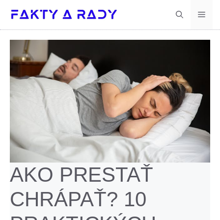
Preskočiť
Men
na
obsah
AKO PRESTAŤ
CHRÁPAŤ? 10