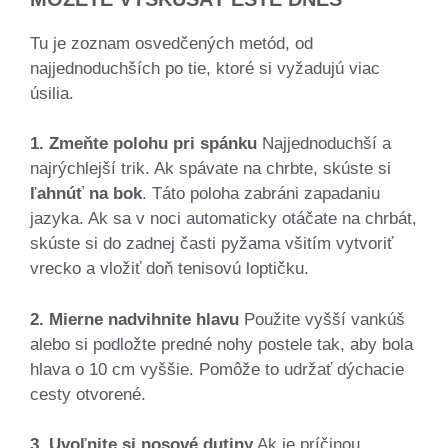
Tu je zoznam osvedčených metód, od
najjednoduchších po tie, ktoré si vyžadujú viac
úsilia.
1. Zmeňte polohu pri spánku
Najjednoduchší a
najrýchlejší trik. Ak spávate na chrbte, skúste si
ľahnúť na bok
. Táto poloha zabráni zapadaniu
jazyka. Ak sa v noci automaticky otáčate na chrbát,
skúste si do zadnej časti pyžama všitím vytvoriť
vrecko a vložiť doň tenisovú loptičku.
2. Mierne nadvihnite hlavu
Použite vyšší vankúš
alebo si podložte predné nohy postele tak, aby bola
hlava o 10 cm vyššie. Pomôže to udržať dýchacie
cesty otvorené.
3. Uvoľnite si nosové dutiny
Ak je príčinou