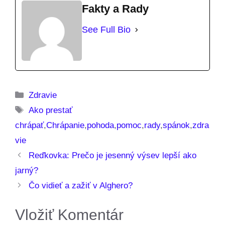
Fakty a Rady
See Full Bio
Kategórie
Zdravie
Značky
Ako prestať
chrápať
,
Chrápanie
,
pohoda
,
pomoc
,
rady
,
spánok
,
zdra
vie
Reďkovka: Prečo je jesenný výsev lepší ako
jarný?
Čo vidieť a zažiť v Alghero?
Vložiť Komentár