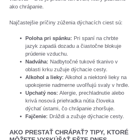
ako chrápanie.
Najčastejšie príčiny zúženia dýchacích ciest sú:
Poloha pri spánku:
Pri spaní na chrbte
jazyk zapadá dozadu a čiastočne blokuje
prúdenie vzduchu.
Nadváha:
Nadbytočné tukové tkanivo v
oblasti krku zužuje dýchacie cesty.
Alkohol a lieky:
Alkohol a niektoré lieky na
upokojenie nadmerne uvoľňujú svaly v hrdle.
Upchatý nos:
Alergie, prechladnutie alebo
krivá nosová priehradka nútia človeka
dýchať ústami, čo chrápanie zhoršuje.
Fajčenie:
Dráždi a zužuje dýchacie cesty.
AKO PRESTAŤ CHRÁPAŤ? TIPY, KTORÉ
MÔŽETE VYSKÚŠAŤ EŠTE DNES