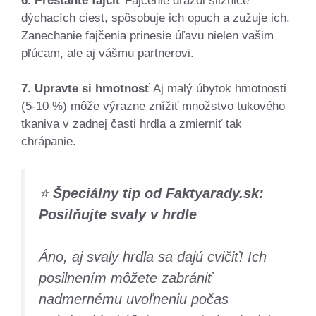
6. Prestaňte fajčiť
Fajčenie dráždi sliznice
dýchacích ciest, spôsobuje ich opuch a zužuje ich.
Zanechanie fajčenia prinesie úľavu nielen vašim
pľúcam, ale aj vášmu partnerovi.
7. Upravte si hmotnosť
Aj malý úbytok hmotnosti
(5-10 %) môže výrazne znížiť množstvo tukového
tkaniva v zadnej časti hrdla a zmierniť tak
chrápanie.
⭐
Špeciálny tip od Faktyarady.sk:
Posilňujte svaly v hrdle
Áno, aj svaly hrdla sa dajú cvičiť! Ich
posilnením môžete zabrániť
nadmernému uvoľneniu počas