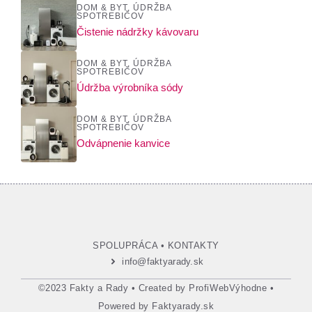
DOM & BYT
,
ÚDRŽBA
SPOTREBIČOV
Čistenie nádržky kávovaru
DOM & BYT
,
ÚDRŽBA
SPOTREBIČOV
Údržba výrobníka sódy
DOM & BYT
,
ÚDRŽBA
SPOTREBIČOV
Odvápnenie kanvice
SPOLUPRÁCA
•
KONTAKTY
info@faktyarady.sk
©2023 Fakty a Rady • Created by
ProfiWebVýhodne
•
Powered by
Faktyarady.sk