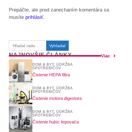
Prepáčte, ale pred zanechaním komentára sa
musíte
prihlásiť
.
Search
for:
NAJNOVŠIE ČLÁNKY
Viac
DOM & BYT
,
ÚDRŽBA
SPOTREBIČOV
Čistenie HEPA filtra
DOM & BYT
,
ÚDRŽBA
SPOTREBIČOV
Čistenie motora digestora
DOM & BYT
,
ÚDRŽBA
SPOTREBIČOV
Čistenie hubíc tepovača