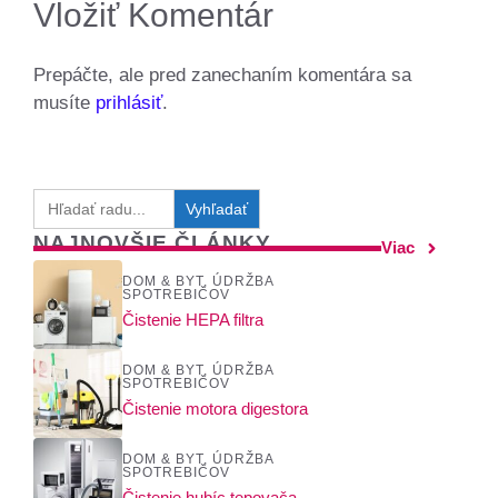
Vložiť Komentár
Prepáčte, ale pred zanechaním komentára sa
musíte
prihlásiť
.
Search
for:
NAJNOVŠIE ČLÁNKY
Viac
DOM & BYT
,
ÚDRŽBA
SPOTREBIČOV
Čistenie HEPA filtra
DOM & BYT
,
ÚDRŽBA
SPOTREBIČOV
Čistenie motora digestora
DOM & BYT
,
ÚDRŽBA
SPOTREBIČOV
Čistenie hubíc tepovača