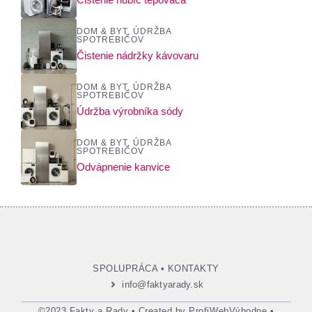
DOM & BYT
,
ÚDRŽBA
SPOTREBIČOV
Čistenie nádržky kávovaru
DOM & BYT
,
ÚDRŽBA
SPOTREBIČOV
Údržba výrobníka sódy
DOM & BYT
,
ÚDRŽBA
SPOTREBIČOV
Odvápnenie kanvice
SPOLUPRÁCA
•
KONTAKTY
info@faktyarady.sk
©2023 Fakty a Rady • Created by
ProfiWebVýhodne
•