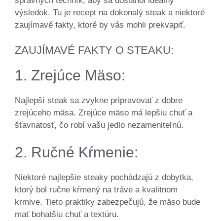
správnych techník, aby sa dosiahol ideálny
výsledok. Tu je recept na dokonalý steak a niektoré
zaujímavé fakty, ktoré by vás mohli prekvapiť.
ZAUJÍMAVÉ FAKTY O STEAKU:
1. Zrejúce Mäso:
Najlepší steak sa zvykne pripravovať z dobre
zrejúceho mäsa. Zrejúce mäso má lepšiu chuť a
šťavnatosť, čo robí vašu jedlo nezameniteľnú.
2. Ručné Kŕmenie:
Niektoré najlepšie steaky pochádzajú z dobytka,
ktorý bol ručne kŕmený na tráve a kvalitnom
krmive. Tieto praktiky zabezpečujú, že mäso bude
mať bohatšiu chuť a textúru.