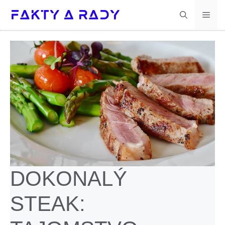
Preskočiť
Men
na
obsah
DOKONALÝ
STEAK: