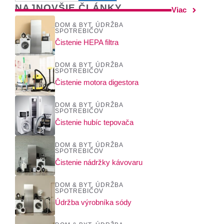
NAJNOVŠIE ČLÁNKY
Viac
DOM & BYT
,
ÚDRŽBA
SPOTREBIČOV
Čistenie HEPA filtra
DOM & BYT
,
ÚDRŽBA
SPOTREBIČOV
Čistenie motora digestora
DOM & BYT
,
ÚDRŽBA
SPOTREBIČOV
Čistenie hubíc tepovača
DOM & BYT
,
ÚDRŽBA
SPOTREBIČOV
Čistenie nádržky kávovaru
DOM & BYT
,
ÚDRŽBA
SPOTREBIČOV
Údržba výrobníka sódy