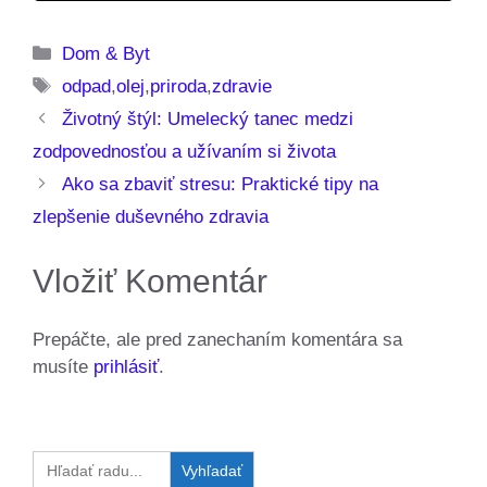
Kategórie
Dom & Byt
Značky
odpad
,
olej
,
priroda
,
zdravie
Životný štýl: Umelecký tanec medzi
zodpovednosťou a užívaním si života
Ako sa zbaviť stresu: Praktické tipy na
zlepšenie duševného zdravia
Vložiť Komentár
Prepáčte, ale pred zanechaním komentára sa
musíte
prihlásiť
.
Search
for: