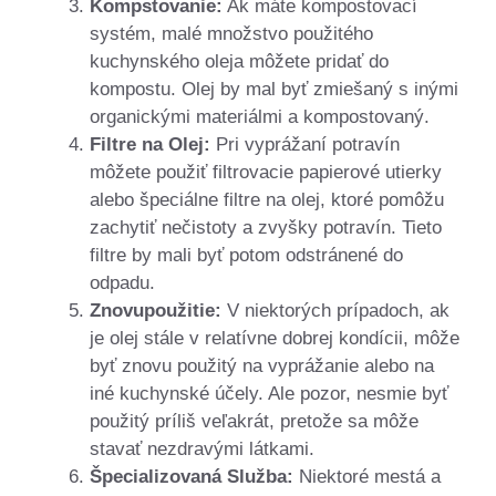
Kompstovanie:
Ak máte kompostovací
systém, malé množstvo použitého
kuchynského oleja môžete pridať do
kompostu. Olej by mal byť zmiešaný s inými
organickými materiálmi a kompostovaný.
Filtre na Olej:
Pri vyprážaní potravín
môžete použiť filtrovacie papierové utierky
alebo špeciálne filtre na olej, ktoré pomôžu
zachytiť nečistoty a zvyšky potravín. Tieto
filtre by mali byť potom odstránené do
odpadu.
Znovupoužitie:
V niektorých prípadoch, ak
je olej stále v relatívne dobrej kondícii, môže
byť znovu použitý na vyprážanie alebo na
iné kuchynské účely. Ale pozor, nesmie byť
použitý príliš veľakrát, pretože sa môže
stavať nezdravými látkami.
Špecializovaná Služba:
Niektoré mestá a