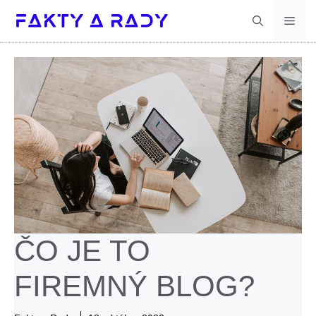
Preskočiť
Men
na
obsah
ČO JE TO
FIREMNÝ BLOG?