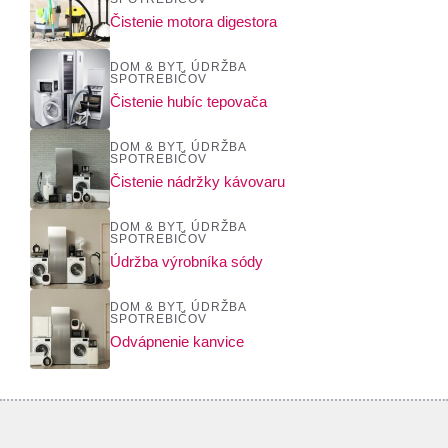
Čistenie motora digestora
DOM & BYT
,
ÚDRŽBA
SPOTREBIČOV
Čistenie hubíc tepovača
DOM & BYT
,
ÚDRŽBA
SPOTREBIČOV
Čistenie nádržky kávovaru
DOM & BYT
,
ÚDRŽBA
SPOTREBIČOV
Údržba výrobníka sódy
DOM & BYT
,
ÚDRŽBA
SPOTREBIČOV
Odvápnenie kanvice