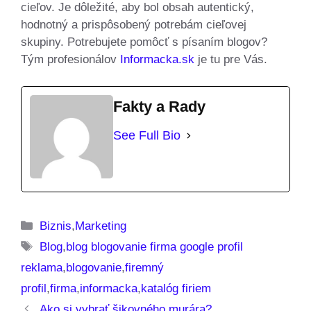
cieľov. Je dôležité, aby bol obsah autentický,
hodnotný a prispôsobený potrebám cieľovej
skupiny. Potrebujete pomôcť s písaním blogov?
Tým profesionálov
Informacka.sk
je tu pre Vás.
Fakty a Rady
See Full Bio
Kategórie
Biznis
,
Marketing
Značky
Blog
,
blog blogovanie firma google profil
reklama
,
blogovanie
,
firemný
profil
,
firma
,
informacka
,
katalóg firiem
Ako si vybrať šikovného murára?