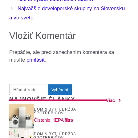
Najväčšie developerské skupiny na Slovensku
a vo svete.
Vložiť Komentár
Prepáčte, ale pred zanechaním komentára sa
musíte
prihlásiť
.
Search
for:
NAJNOVŠIE ČLÁNKY
Viac
DOM & BYT
,
ÚDRŽBA
SPOTREBIČOV
Čistenie HEPA filtra
DOM & BYT
,
ÚDRŽBA
SPOTREBIČOV