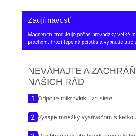
Zaujímavosť
Magnetron produkuje počas prevádzky veľké mn
prachom, hrozí tepelná poistka a vypnutie stroj
NEVÁHAJTE A ZACHRÁŇ
NAŠICH RÁD
Odpojte mikrovlnku zo siete.
Vysajte mriežky vysávačom s kefkou