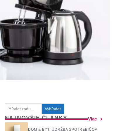
Search
for:
NAJNOVŠIE ČLÁNKY
Viac
DOM & BYT
,
ÚDRŽBA SPOTREBIČOV