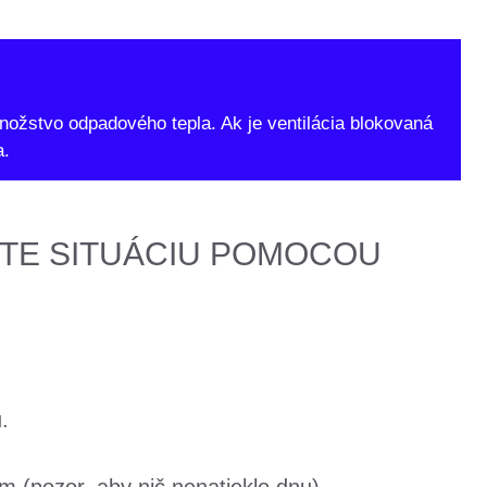
ožstvo odpadového tepla. Ak je ventilácia blokovaná
a.
TE SITUÁCIU POMOCOU
.