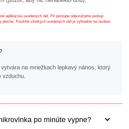
m (pozor, aby nič nenatieklo dnu).
né aplikáciou uvedených rád. Pri postupe odporúčame postup
j ploche. Použitie všetkých uvedených rád je výhradne na osobnú
?
vytvára na mriežkach lepkavý nános, ktorý
o vzduchu.
mikrovlnka po minúte vypne?