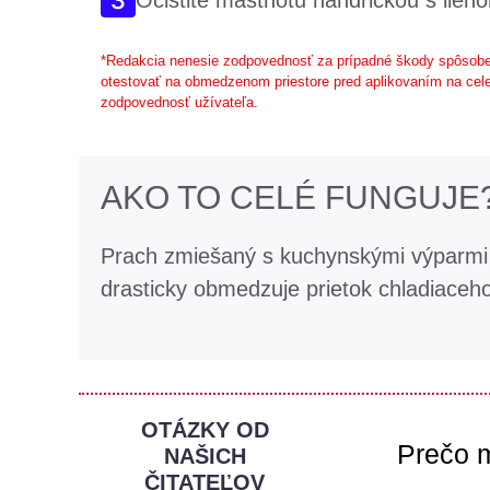
Očistite mastnotu handričkou s lieho
*Redakcia nenesie zodpovednosť za prípadné škody spôsobe
otestovať na obmedzenom priestore pred aplikovaním na cele
zodpovednosť užívateľa.
AKO TO CELÉ FUNGUJE
Prach zmiešaný s kuchynskými výparmi 
drasticky obmedzuje prietok chladiaceh
OTÁZKY OD
Prečo 
NAŠICH
ČITATEĽOV