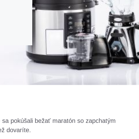
e sa pokúšali bežať maratón so zapchatým
ž dovaríte.