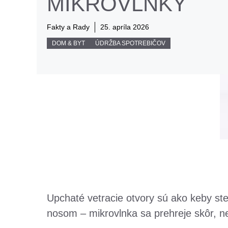
MIKROVLNKY
Fakty a Rady
25. apríla 2026
DOM & BYT
ÚDRŽBA SPOTREBIČOV
Upchaté vetracie otvory sú ako keby st
nosom – mikrovlnka sa prehreje skôr, ne