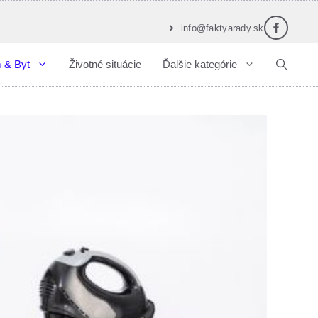
info@faktyarady.sk
 & Byt
Životné situácie
Ďalšie kategórie