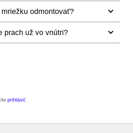
mriežku odmontovať?
e prach už vo vnútri?
síte
prihlásiť
.