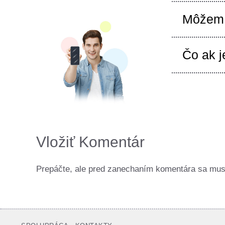
Môžem 
Čo ak j
Vložiť Komentár
Prepáčte, ale pred zanechaním komentára sa mu