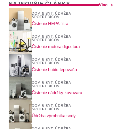
NAJNOVŠIE ČLÁNKY
Viac
DOM & BYT
,
ÚDRŽBA
SPOTREBIČOV
Čistenie HEPA filtra
DOM & BYT
,
ÚDRŽBA
SPOTREBIČOV
Čistenie motora digestora
DOM & BYT
,
ÚDRŽBA
SPOTREBIČOV
Čistenie hubíc tepovača
DOM & BYT
,
ÚDRŽBA
SPOTREBIČOV
Čistenie nádržky kávovaru
DOM & BYT
,
ÚDRŽBA
SPOTREBIČOV
Údržba výrobníka sódy
DOM & BYT
,
ÚDRŽBA