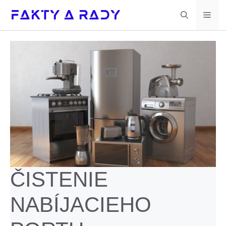
Preskočiť
Men
na
obsah
ČISTENIE
NABÍJACIEHO