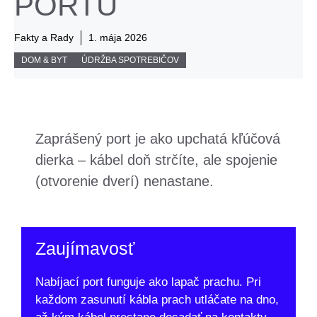
PORTU
Fakty a Rady
1. mája 2026
DOM & BYT
ÚDRŽBA SPOTREBIČOV
Zaprášený port je ako upchatá kľúčová
dierka – kábel doň strčíte, ale spojenie
(otvorenie dverí) nenastane.
Zaujímavosť
Nabíjací port funguje ako lapač prachu. Pri
každom zasunutí kábla prach utláčate na dno,