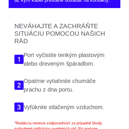
až kým kábel prestane dosadať na kontakty.
NEVÁHAJTE A ZACHRÁŇTE
SITUÁCIU POMOCOU NAŠICH
RÁD
Port vyčistite tenkým plastovým
alebo dreveným špáradlom.
Opatrne vytiahnite chumáče
prachu z dna portu.
Vyfúknite stlačeným vzduchom.
*Redakcia nenesie zodpovednosť za prípadné škody
spôsobené aplikáciou uvedených rád. Pri postupe