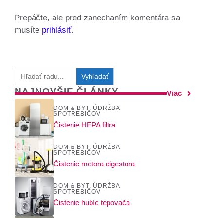
Prepáčte, ale pred zanechaním komentára sa
musíte
prihlásiť
.
Search
for:
NAJNOVŠIE ČLÁNKY
Viac
DOM & BYT
,
ÚDRŽBA
SPOTREBIČOV
Čistenie HEPA filtra
DOM & BYT
,
ÚDRŽBA
SPOTREBIČOV
Čistenie motora digestora
DOM & BYT
,
ÚDRŽBA
SPOTREBIČOV
Čistenie hubíc tepovača