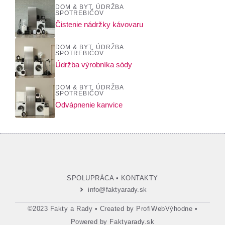
DOM & BYT
,
ÚDRŽBA
SPOTREBIČOV
Čistenie nádržky kávovaru
DOM & BYT
,
ÚDRŽBA
SPOTREBIČOV
Údržba výrobníka sódy
DOM & BYT
,
ÚDRŽBA
SPOTREBIČOV
Odvápnenie kanvice
SPOLUPRÁCA
•
KONTAKTY
info@faktyarady.sk
©2023 Fakty a Rady • Created by
ProfiWebVýhodne
•
Powered by
Faktyarady.sk