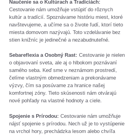
Naučenie sa o Kultúrach a Tradíciách:
Cestovanie nám umožňuje vstúpiť do rôznych
kultúr a tradícií. Spoznávame históriu miest, ktoré
navštevujeme, a učíme sa o živote ľudí, ktorí tieto
miesta domovom nazývajú. Toto vzdelávanie bez
stien knižníc je jedinečné a nezabudnuteľné.
Sebareflexia a Osobný Rast:
Cestovanie je nielen
o objavovaní sveta, ale aj o hlbokom poznávaní
samého seba. Keď sme v neznámom prostredí,
čelíme vlastným obmedzeniam a prekonávame
výzvy, čím sa posúvame za hranice našej
komfortnej zóny. Tieto skúsenosti nám otvárajú
nové pohľady na vlastné hodnoty a ciele.
Spojenie s Prírodou:
Cestovanie nám umožňuje
nájsť spojenie s prírodou. Nech už je to vystúpenie
na vrchol hory, prechádzka lesom alebo chvíľa