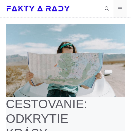
Preskočiť
Men
na
obsah
CESTOVANIE:
ODKRYTIE