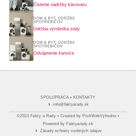
Čistenie nádržky kávovaru
DOM & BYT
,
ÚDRŽBA
SPOTREBIČOV
Údržba výrobníka sódy
DOM & BYT
,
ÚDRŽBA
SPOTREBIČOV
Odvápnenie kanvice
SPOLUPRÁCA
•
KONTAKTY
info@faktyarady.sk
©2023 Fakty a Rady • Created by
ProfiWebVýhodne
•
Powered by
Faktyarady.sk
Zásady ochrany osobných údajov