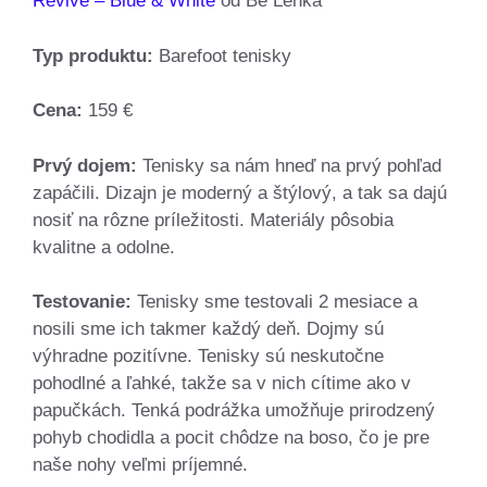
Revive – Blue & White
od Be Lenka
Typ produktu:
Barefoot tenisky
Cena:
159 €
Prvý dojem:
Tenisky sa nám hneď na prvý pohľad
zapáčili. Dizajn je moderný a štýlový, a tak sa dajú
nosiť na rôzne príležitosti. Materiály pôsobia
kvalitne a odolne.
Testovanie:
Tenisky sme testovali 2 mesiace a
nosili sme ich takmer každý deň. Dojmy sú
výhradne pozitívne. Tenisky sú neskutočne
pohodlné a ľahké, takže sa v nich cítime ako v
papučkách. Tenká podrážka umožňuje prirodzený
pohyb chodidla a pocit chôdze na boso, čo je pre
naše nohy veľmi príjemné.