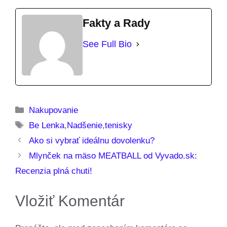
Fakty a Rady
See Full Bio
Kategórie
Nakupovanie
Značky
Be Lenka
,
Nadšenie
,
tenisky
Ako si vybrať ideálnu dovolenku?
Mlynček na mäso MEATBALL od Vyvado.sk:
Recenzia plná chuti!
Vložiť Komentár