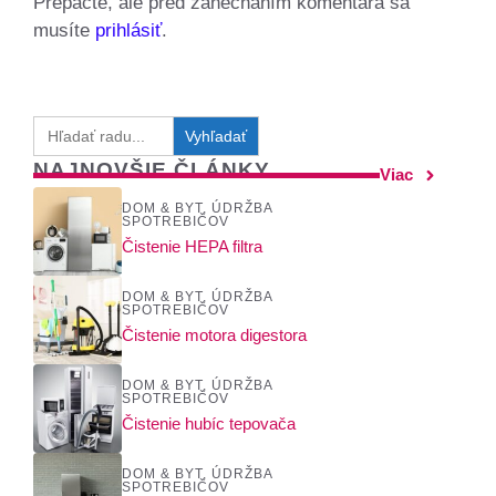
Prepáčte, ale pred zanechaním komentára sa
musíte
prihlásiť
.
Search
for:
NAJNOVŠIE ČLÁNKY
Viac
DOM & BYT
,
ÚDRŽBA
SPOTREBIČOV
Čistenie HEPA filtra
DOM & BYT
,
ÚDRŽBA
SPOTREBIČOV
Čistenie motora digestora
DOM & BYT
,
ÚDRŽBA
SPOTREBIČOV
Čistenie hubíc tepovača
DOM & BYT
,
ÚDRŽBA
SPOTREBIČOV