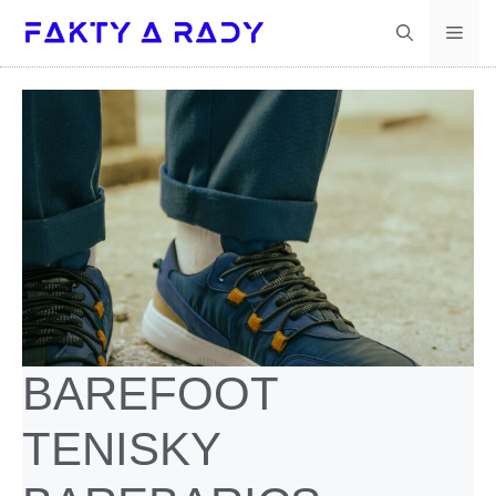
Preskočiť
Men
na
obsah
BAREFOOT
TENISKY