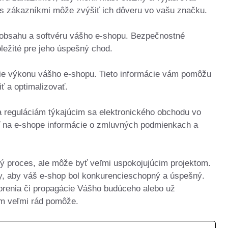
 s zákazníkmi môže zvýšiť ich dôveru vo vašu značku.
 obsahu a softvéru vášho e-shopu. Bezpečnostné
ležité pre jeho úspešný chod.
nie výkonu vášho e-shopu. Tieto informácie vám pomôžu
iť a optimalizovať.
 reguláciám týkajúcim sa elektronického obchodu vo
ť na e-shope informácie o zmluvných podmienkach a
ý proces, ale môže byť veľmi uspokojujúcim projektom.
upy, aby váš e-shop bol konkurencieschopný a úspešný.
orenia či propagácie Vášho budúceho alebo už
 veľmi rád pomôže.