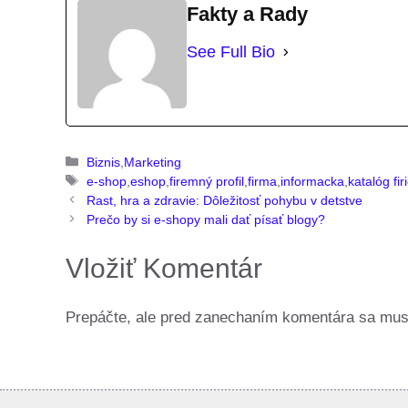
Fakty a Rady
See Full Bio
Kategórie
Biznis
,
Marketing
Značky
e-shop
,
eshop
,
firemný profil
,
firma
,
informacka
,
katalóg fi
Rast, hra a zdravie: Dôležitosť pohybu v detstve
Prečo by si e-shopy mali dať písať blogy?
Vložiť Komentár
Prepáčte, ale pred zanechaním komentára sa mu