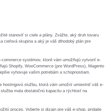
ité stanoviť si ciele a plány. Zvážte, aký druh tovaru
ša cieľová skupina a aký je váš dlhodobý plán pre
 e-commerce systémov, ktoré vám umožňujú vytvoriť e-
hŕňajú Shopify, WooCommerce (pre WordPress), Magento
ajlepšie vyhovuje vašim potrebám a schopnostiam.
 hostingovú službu, ktorá vám umožní umiestniť váš e-
á služba mala dostatočnú kapacitu a rýchlosť na
žitý proces. Vyberte si dizajn pre váš e-shop, pridajte