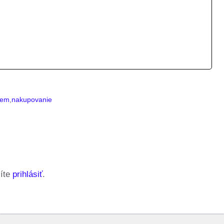
riem
,
nakupovanie
síte
prihlásiť
.