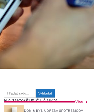
Search
for:
NAJNOVŠIE ČLÁNKY
Viac
DOM & BYT
,
ÚDRŽBA SPOTREBIČOV