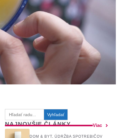
Search
for:
NAJNOVŠIE ČLÁNKY
Viac
DOM & BYT
,
ÚDRŽBA SPOTREBIČOV