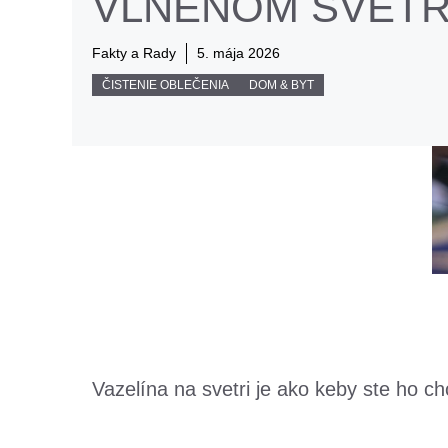
VLNENOM SVETR
Fakty a Rady
5. mája 2026
ČISTENIE OBLEČENIA
DOM & BYT
Vazelína na svetri je ako keby ste ho ch