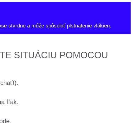
ase stvrdne a môže spôsobiť plstnatenie vlákien.
TE SITUÁCIU POMOCOU
chať!).
a fľak.
vode.