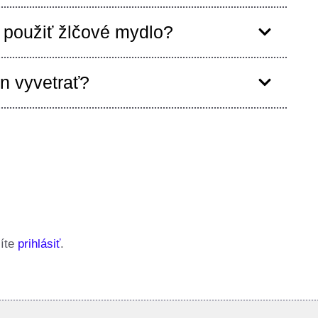
použiť žlčové mydlo?
en vyvetrať?
síte
prihlásiť
.