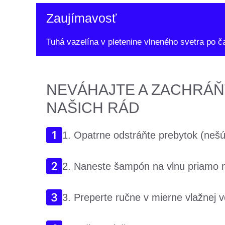
Zaujímavosť
Tuhá vazelína v pletenine vlneného svetra po č
NEVÁHAJTE A ZACHRÁŇ
NAŠICH RÁD
1. Opatrne odstráňte prebytok (nešú
2. Naneste šampón na vlnu priamo n
3. Preperte ručne v mierne vlažnej 