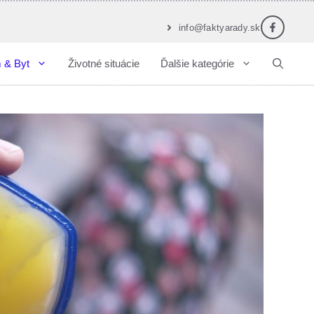
info@faktyarady.sk
 & Byt
Životné situácie
Ďalšie kategórie