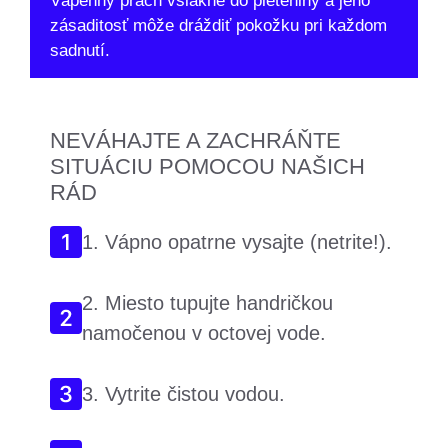
Vápenný prach vsiakne do pleteniny a jeho
zásaditosť môže dráždiť pokožku pri každom
sadnutí.
NEVÁHAJTE A ZACHRÁŇTE
SITUÁCIU POMOCOU NAŠICH
RÁD
1. Vápno opatrne vysajte (netrite!).
2. Miesto tupujte handričkou
namočenou v octovej vode.
3. Vytrite čistou vodou.