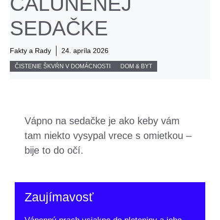
ČALÚNENEJ
SEDAČKE
Fakty a Rady
24. apríla 2026
ČISTENIE ŠKVŔN V DOMÁCNOSTI
DOM & BYT
Vápno na sedačke je ako keby vám
tam niekto vysypal vrece s omietkou –
bije to do očí.
Zaujímavosť