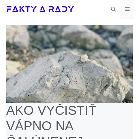
Preskočiť
Men
na
obsah
AKO VYČISTIŤ
VÁPNO NA