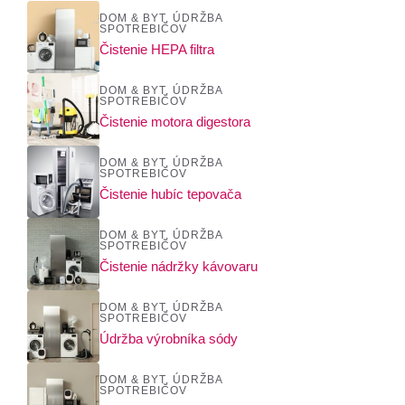
DOM & BYT
,
ÚDRŽBA
SPOTREBIČOV
Čistenie HEPA filtra
DOM & BYT
,
ÚDRŽBA
SPOTREBIČOV
Čistenie motora digestora
DOM & BYT
,
ÚDRŽBA
SPOTREBIČOV
Čistenie hubíc tepovača
DOM & BYT
,
ÚDRŽBA
SPOTREBIČOV
Čistenie nádržky kávovaru
DOM & BYT
,
ÚDRŽBA
SPOTREBIČOV
Údržba výrobníka sódy
DOM & BYT
,
ÚDRŽBA
SPOTREBIČOV