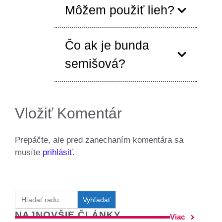
Môžem použiť lieh?
Čo ak je bunda
semišová?
Vložiť Komentár
Prepáčte, ale pred zanechaním komentára sa
musíte
prihlásiť
.
Search
for:
NAJNOVŠIE ČLÁNKY
Viac