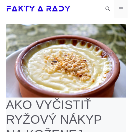
Preskočiť
Men
na
obsah
AKO VYČISTIŤ
RYŽOVÝ NÁKYP