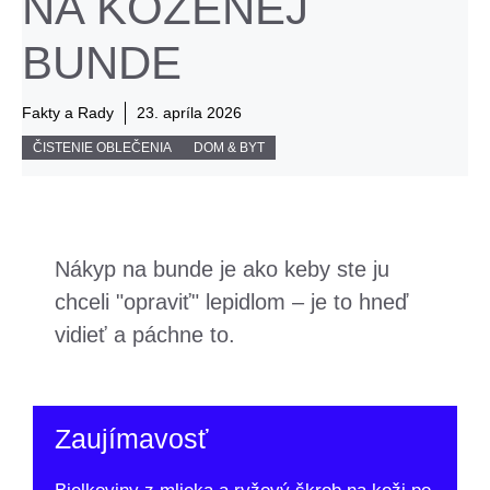
NA KOŽENEJ
BUNDE
Fakty a Rady
23. apríla 2026
ČISTENIE OBLEČENIA
DOM & BYT
Nákyp na bunde je ako keby ste ju
chceli "opraviť" lepidlom – je to hneď
vidieť a páchne to.
Zaujímavosť