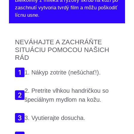
Bielkoviny z mlieka a ryžový škrob na koži po
zaschnutí vytvoria tvrdý film a môžu poškodiť
lícnu usne.
NEVÁHAJTE A ZACHRÁŇTE
SITUÁCIU POMOCOU NAŠICH
RÁD
1. Nákyp zotrite (nešúchať!).
2. Pretrite vlhkou handričkou so
špeciálnym mydlom na kožu.
3. Vyutierajte dosucha.