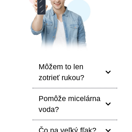
Môžem to len
zotrieť rukou?
Pomôže micelárna
voda?
Čo na veľký fľak?