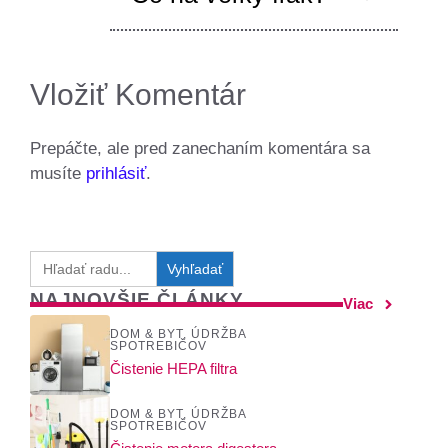
Vložiť Komentár
Prepáčte, ale pred zanechaním komentára sa
musíte
prihlásiť
.
Search
for:
NAJNOVŠIE ČLÁNKY
Viac
DOM & BYT
,
ÚDRŽBA
SPOTREBIČOV
Čistenie HEPA filtra
DOM & BYT
,
ÚDRŽBA
SPOTREBIČOV