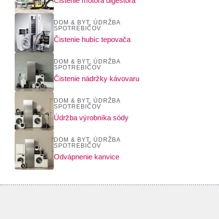
Čistenie motora digestora
DOM & BYT
,
ÚDRŽBA
SPOTREBIČOV
Čistenie hubíc tepovača
DOM & BYT
,
ÚDRŽBA
SPOTREBIČOV
Čistenie nádržky kávovaru
DOM & BYT
,
ÚDRŽBA
SPOTREBIČOV
Údržba výrobníka sódy
DOM & BYT
,
ÚDRŽBA
SPOTREBIČOV
Odvápnenie kanvice