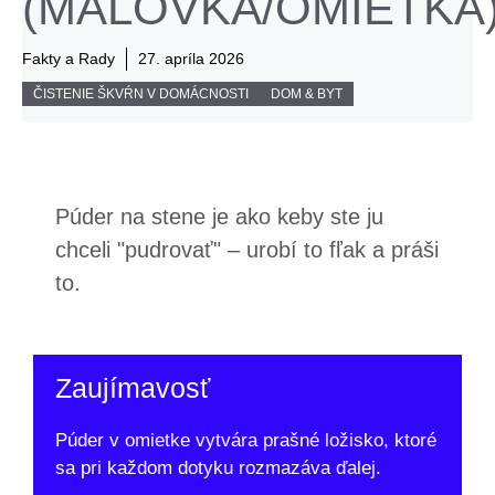
(MAĽOVKA/OMIETKA
Fakty a Rady
27. apríla 2026
ČISTENIE ŠKVŔN V DOMÁCNOSTI
DOM & BYT
Púder na stene je ako keby ste ju
chceli "pudrovať" – urobí to fľak a práši
to.
Zaujímavosť
Púder v omietke vytvára prašné ložisko, ktoré
sa pri každom dotyku rozmazáva ďalej.