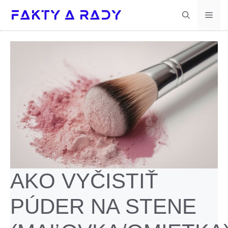
Preskočiť
Men
na
obsah
AKO VYČISTIŤ
PÚDER NA STENE