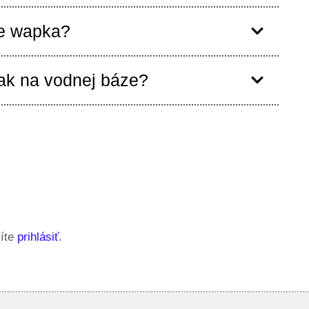
e wapka?
ak na vodnej báze?
síte
prihlásiť
.