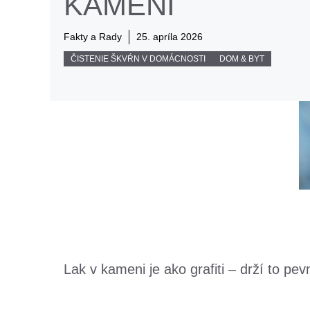
KAMENI
Fakty a Rady
25. apríla 2026
ČISTENIE ŠKVŔN V DOMÁCNOSTI
DOM & BYT
Lak v kameni je ako grafiti – drží to p