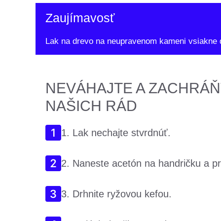
Zaujímavosť
Lak na drevo na neupravenom kameni vsiakne do 
NEVÁHAJTE A ZACHRÁŇ
NAŠICH RÁD
1. Lak nechajte stvrdnúť.
2. Naneste acetón na handričku a pri
3. Drhnite ryžovou kefou.