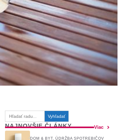
Search
for:
NAJNOVŠIE ČLÁNKY
Viac
DOM & BYT
,
ÚDRŽBA SPOTREBIČOV