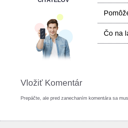
Pomôž
Čo na l
Vložiť Komentár
Prepáčte, ale pred zanechaním komentára sa mu