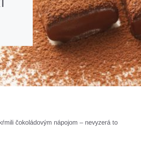
I
 kŕmili čokoládovým nápojom – nevyzerá to