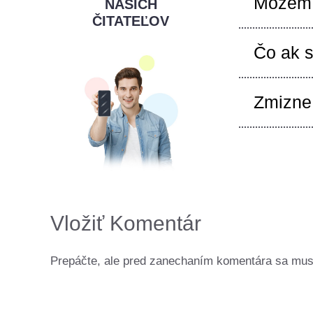
Môžem 
NAŠICH
ČITATEĽOV
Čo ak s
Zmizne 
Vložiť Komentár
Prepáčte, ale pred zanechaním komentára sa mu