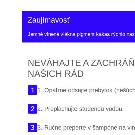
Zaujímavosť
Jemné vlnené vlákna pigment kakaa rýchlo nasa
NEVÁHAJTE A ZACHRÁŇ
NAŠICH RÁD
1. Opatrne odsajte prebytok (nešúch
2. Preplachujte studenou vodou.
3. Ručne preperte v šampóne na vln