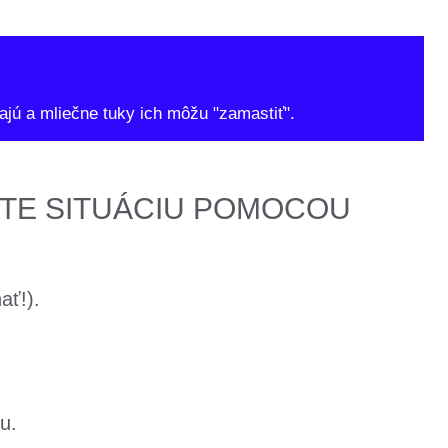
jú a mliečne tuky ich môžu "zamastiť".
TE SITUÁCIU POMOCOU
ať!).
u.