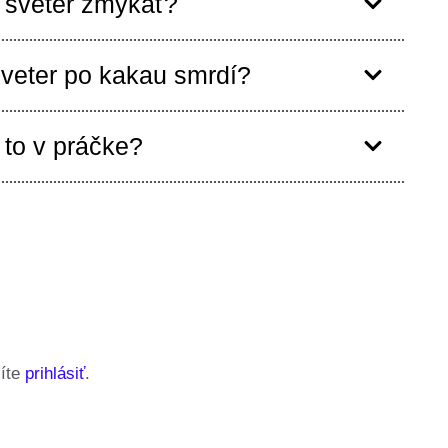
sveter žmýkať?
veter po kakau smrdí?
to v práčke?
síte
prihlásiť
.