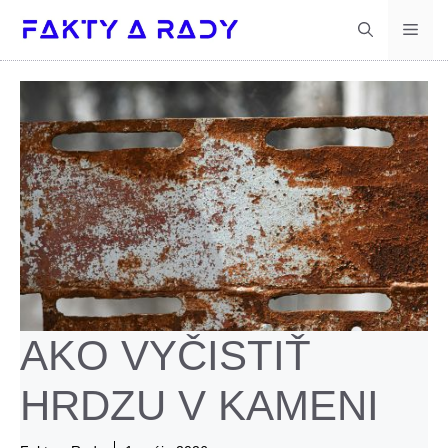
Preskočiť
Men
na
obsah
AKO VYČISTIŤ
HRDZU V KAMENI