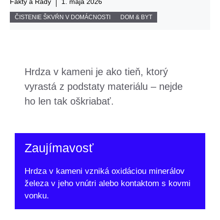
Fakty a Rady
1. mája 2026
ČISTENIE ŠKVŔN V DOMÁCNOSTI
DOM & BYT
Hrdza v kameni je ako tieň, ktorý
vyrastá z podstaty materiálu – nejde
ho len tak oškriabať.
Zaujímavosť
Hrdza v kameni vzniká oxidáciou minerálov
železa v jeho vnútri alebo kontaktom s kovmi
vonku.