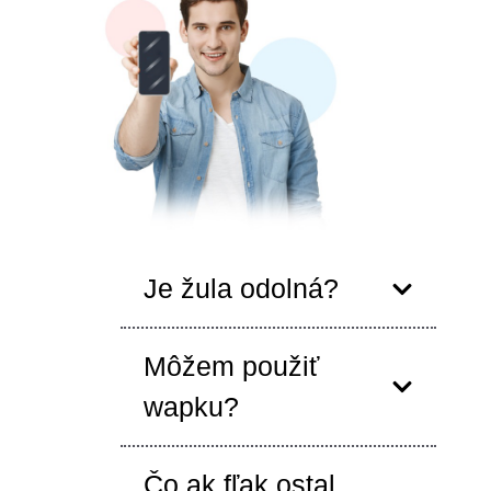
Je žula odolná?
Môžem použiť
wapku?
Čo ak fľak ostal