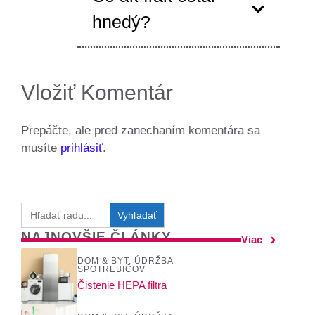
hnedý?
Vložiť Komentár
Prepáčte, ale pred zanechaním komentára sa
musíte
prihlásiť
.
Search
for:
NAJNOVŠIE ČLÁNKY
Viac
DOM & BYT
,
ÚDRŽBA
SPOTREBIČOV
Čistenie HEPA filtra