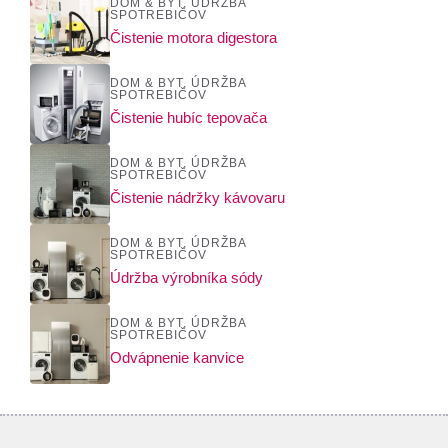
DOM & BYT
,
ÚDRŽBA
SPOTREBIČOV
Čistenie motora digestora
DOM & BYT
,
ÚDRŽBA
SPOTREBIČOV
Čistenie hubíc tepovača
DOM & BYT
,
ÚDRŽBA
SPOTREBIČOV
Čistenie nádržky kávovaru
DOM & BYT
,
ÚDRŽBA
SPOTREBIČOV
Údržba výrobníka sódy
DOM & BYT
,
ÚDRŽBA
SPOTREBIČOV
Odvápnenie kanvice