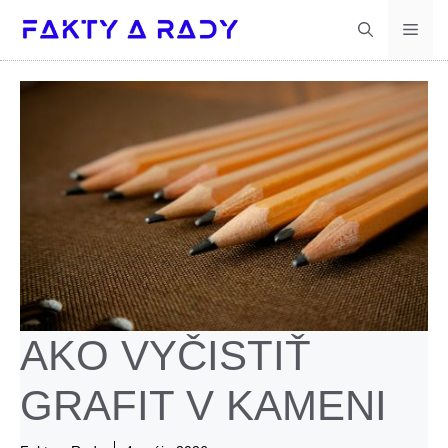
Preskočiť
Men
na
obsah
AKO VYČISTIŤ
GRAFIT V KAMENI