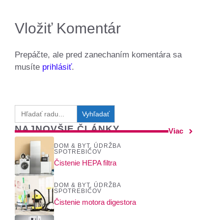
Vložiť Komentár
Prepáčte, ale pred zanechaním komentára sa
musíte
prihlásiť
.
Search
for:
NAJNOVŠIE ČLÁNKY
Viac
DOM & BYT
,
ÚDRŽBA
SPOTREBIČOV
Čistenie HEPA filtra
DOM & BYT
,
ÚDRŽBA
SPOTREBIČOV
Čistenie motora digestora