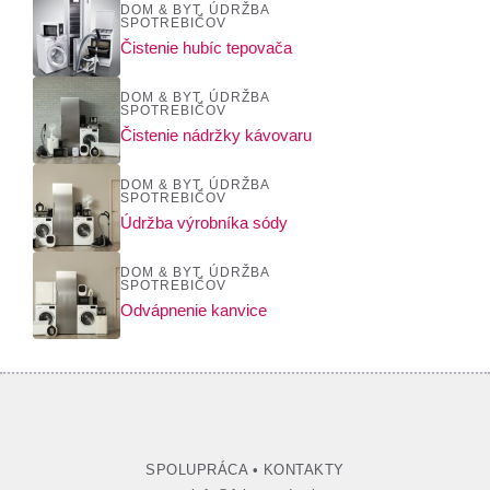
DOM & BYT
,
ÚDRŽBA
SPOTREBIČOV
Čistenie hubíc tepovača
DOM & BYT
,
ÚDRŽBA
SPOTREBIČOV
Čistenie nádržky kávovaru
DOM & BYT
,
ÚDRŽBA
SPOTREBIČOV
Údržba výrobníka sódy
DOM & BYT
,
ÚDRŽBA
SPOTREBIČOV
Odvápnenie kanvice
SPOLUPRÁCA
•
KONTAKTY