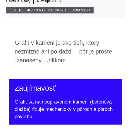
Fakty a Rady
4. mája 2026
ČISTENIE ŠKVŔN V DOMÁCNOSTI
DOM & BYT
Grafit v kameni je ako tieň, ktorý
nezmizne ani po daždi – pór je proste
"zanesený" uhlíkom.
Zaujímavosť
Grafit sa na neupravenom kameni (betónová
dlažba) fixuje mechanicky v póroch a póroch
povrchu.