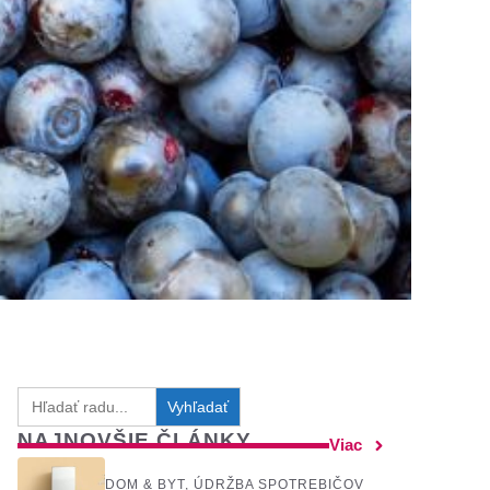
Search
for:
NAJNOVŠIE ČLÁNKY
Viac
DOM & BYT
,
ÚDRŽBA SPOTREBIČOV