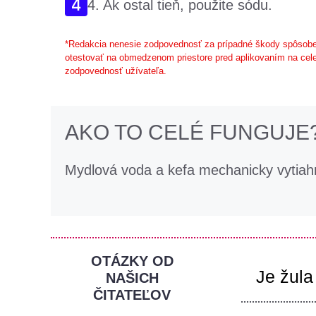
4. Ak ostal tieň, použite sódu.
*Redakcia nenesie zodpovednosť za prípadné škody spôsobe
otestovať na obmedzenom priestore pred aplikovaním na cele
zodpovednosť užívateľa.
AKO TO CELÉ FUNGUJE
Mydlová voda a kefa mechanicky vytiah
OTÁZKY OD
Je žula
NAŠICH
ČITATEĽOV