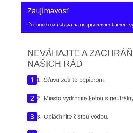
Zaujímavosť
Čučoriedková šťava na neupravenom kameni vytv
NEVÁHAJTE A ZACHRÁŇ
NAŠICH RÁD
1. Šťavu zotrite papierom.
2. Miesto vydrhnite kefou s neutrá
3. Opláchnite čistou vodou.