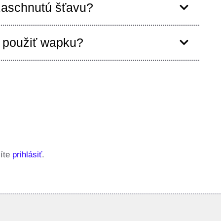
zaschnutú šťavu?
použiť wapku?
síte
prihlásiť
.