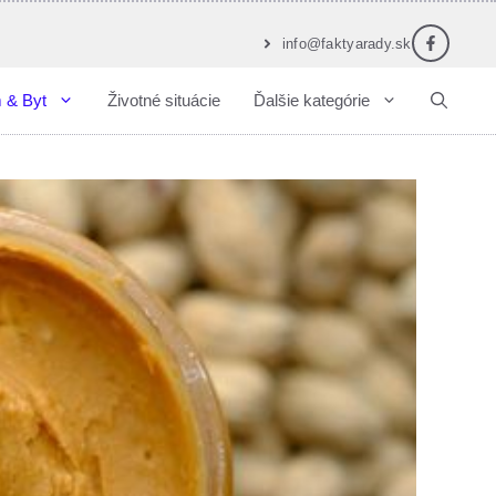
info@faktyarady.sk
 & Byt
Životné situácie
Ďalšie kategórie