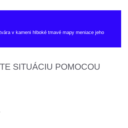
vytvára v kameni hlboké tmavé mapy meniace jeho
TE SITUÁCIU POMOCOU
.