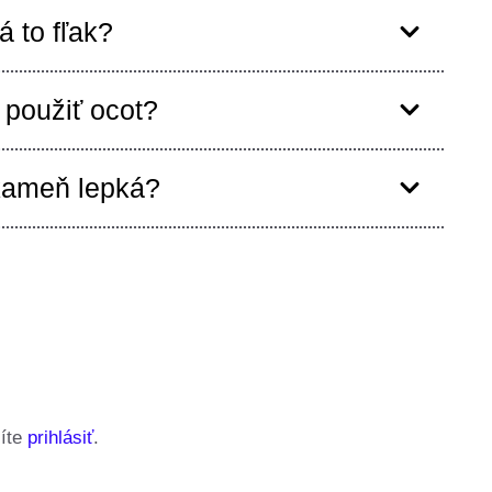
 to fľak?
použiť ocot?
kameň lepká?
síte
prihlásiť
.