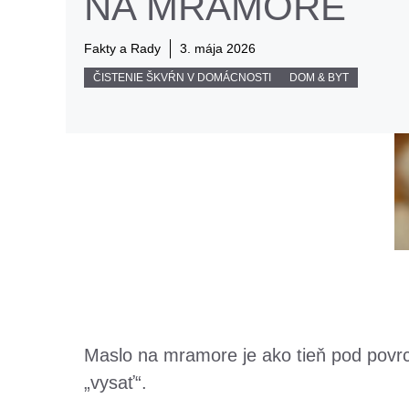
NA MRAMORE
Fakty a Rady
3. mája 2026
ČISTENIE ŠKVŔN V DOMÁCNOSTI
DOM & BYT
Maslo na mramore je ako tieň pod povrc
„vysať“.