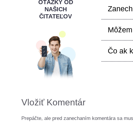
OTÁZKY OD
Zanechá
NAŠICH
ČITATEĽOV
Môžem 
Čo ak 
Vložiť Komentár
Prepáčte, ale pred zanechaním komentára sa mu