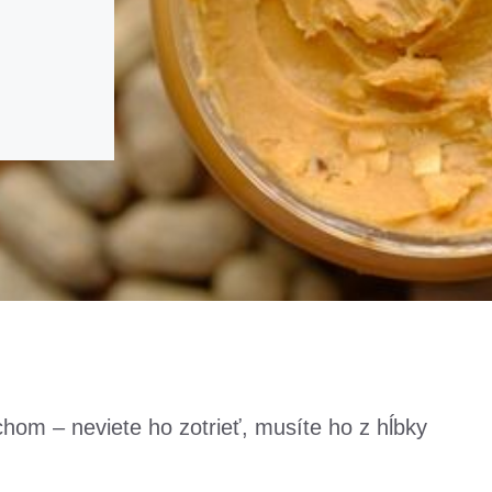
hom – neviete ho zotrieť, musíte ho z hĺbky