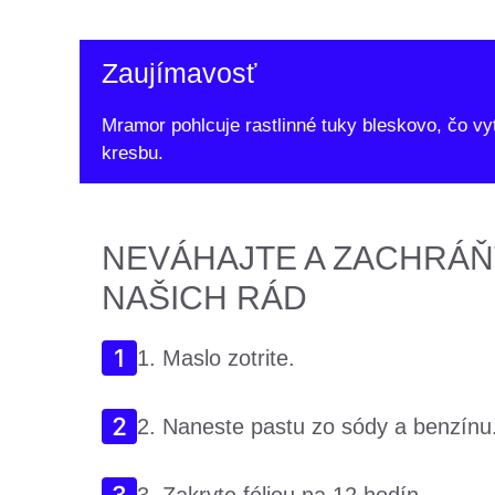
Zaujímavosť
Mramor pohlcuje rastlinné tuky bleskovo, čo 
kresbu.
NEVÁHAJTE A ZACHRÁŇ
NAŠICH RÁD
1. Maslo zotrite.
2. Naneste pastu zo sódy a benzínu