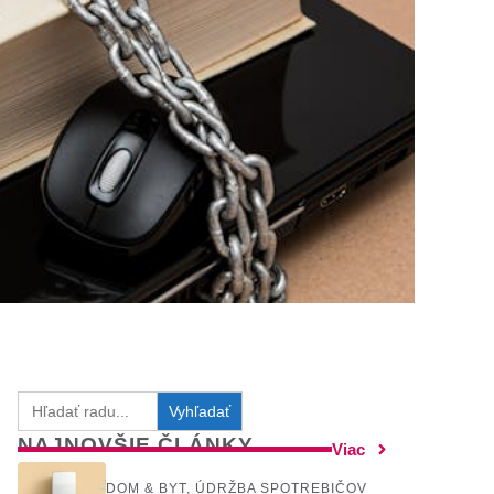
Search
for:
NAJNOVŠIE ČLÁNKY
Viac
DOM & BYT
,
ÚDRŽBA SPOTREBIČOV