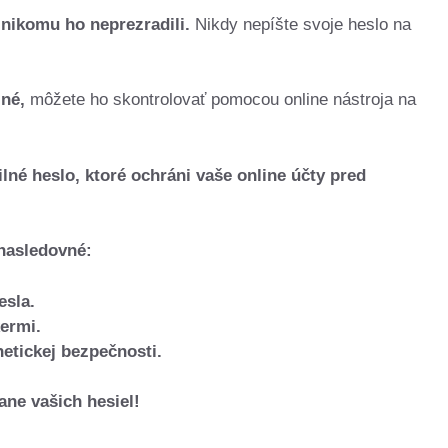
a nikomu ho neprezradili.
Nikdy nepíšte svoje heslo na
lné,
môžete ho skontrolovať pomocou online nástroja na
lné heslo, ktoré ochráni vaše online účty pred
nasledovné:
esla.
ermi.
etickej bezpečnosti.
ane vašich hesiel!