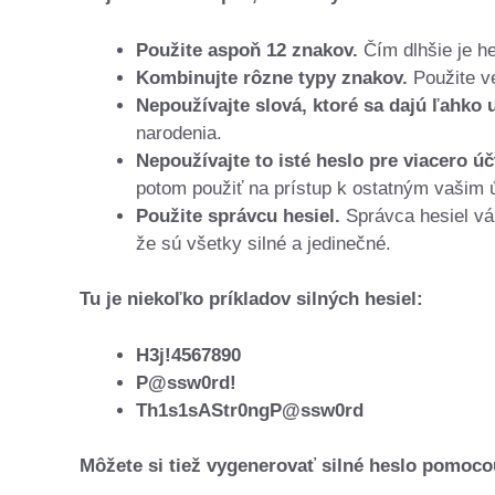
Použite aspoň 12 znakov.
Čím dlhšie je he
Kombinujte rôzne typy znakov.
Použite v
Nepoužívajte slová, ktoré sa dajú ľahko 
narodenia.
Nepoužívajte to isté heslo pre viacero úč
potom použiť na prístup k ostatným vašim 
Použite správcu hesiel.
Správca hesiel vám
že sú všetky silné a jedinečné.
Tu je niekoľko príkladov silných hesiel:
H3j!4567890
P@ssw0rd!
Th1s1sAStr0ngP@ssw0rd
Môžete si tiež vygenerovať silné heslo pomocou