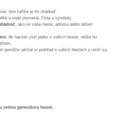
slo,
tým ťažšie je ho uhádnuť.
eľké a malé písmená,
čísla a symboly.
uhádnuť,
ako sú vaše meno,
adresa alebo dátum
tov.
Ak hacker zistí jedno z vašich hesiel,
môže ho
účtom.
 pomôže udržať si prehľad o vašich heslách a uistiť sa,
 online generátora hesiel.