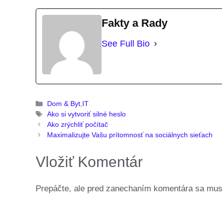
Fakty a Rady
See Full Bio
Kategórie
Dom & Byt
,
IT
Značky
Ako si vytvoriť silné heslo
Ako zrýchliť počítač
Maximalizujte Vašu prítomnosť na sociálnych sieťach
Vložiť Komentár
Prepáčte, ale pred zanechaním komentára sa mu