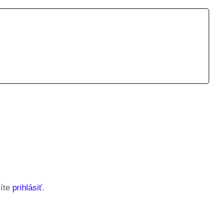
síte
prihlásiť
.