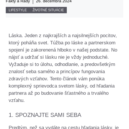
Fakty a Rady
26. decembra 2024
LIFESTYLE
ŽIVOTNÉ SITUÁCIE
Láska. Jeden z najkrajších a najsilnejších pocitov,
ktorý poháňa svet. Túžba po láske a partnerskom
spojení je zakorenená hlboko v našej podstate. No
nájsť a udržať si lásku nie je vždy jednoduché.
Vyžaduje si to úlohu, odhodlanie, a predovšetkým
znalosť seba samého a princípov fungovania
zdravých vzťahov. Tento článok vám ponúka
komplexný sprievodca svetom lásky, od hľadania
partnera až po budovanie šťastného a trvalého
vzťahu.
1. SPOZNAJTE SAMI SEBA
Predtým, než sa vydáte na cestu hľadania lásky, je