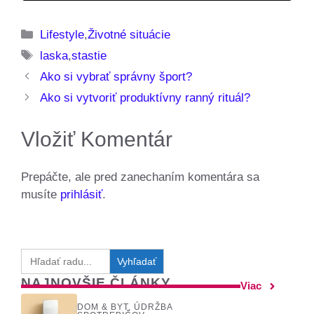
Kategórie
Lifestyle
,
Životné situácie
Značky
laska
,
stastie
Ako si vybrať správny šport?
Ako si vytvoriť produktívny ranný rituál?
Vložiť Komentár
Prepáčte, ale pred zanechaním komentára sa
musíte
prihlásiť
.
Search
for:
NAJNOVŠIE ČLÁNKY
Viac
DOM & BYT
,
ÚDRŽBA