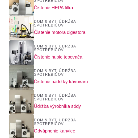
SPOTREBIČOV
Čistenie HEPA filtra
DOM & BYT
,
ÚDRŽBA
SPOTREBIČOV
Čistenie motora digestora
DOM & BYT
,
ÚDRŽBA
SPOTREBIČOV
Čistenie hubíc tepovača
DOM & BYT
,
ÚDRŽBA
SPOTREBIČOV
Čistenie nádržky kávovaru
DOM & BYT
,
ÚDRŽBA
SPOTREBIČOV
Údržba výrobníka sódy
DOM & BYT
,
ÚDRŽBA
SPOTREBIČOV
Odvápnenie kanvice