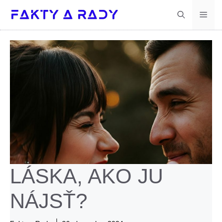
Preskočiť
Men
na
obsah
LÁSKA, AKO JU
NÁJSŤ?