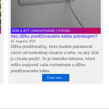
DOM & BYT
|
NAKUPOVANIE
|
STAVBA
Akú dĺžku predlžovacieho kábla potrebujem?
25. Augusta 2023
Dĺžka predlžovačky, ktorú budete potrebovať,
závisí od konkrétnej situácie a toho, na aký účel
ju chcete použiť. Tu je niekoľko faktorov, ktoré
môžu ovplyvniť vaše rozhodnutie o dĺžke
predlžovacieho kábla
Čítať viac...