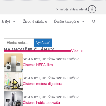
info@faktyarady.sk
 & Byt
Životné situácie
Ďalšie kategórie
Search
for:
NAJNOVŠIE ČLÁNKY
Viac
DOM & BYT
,
ÚDRŽBA SPOTREBIČOV
Čistenie HEPA filtra
DOM & BYT
,
ÚDRŽBA SPOTREBIČOV
Čistenie motora digestora
DOM & BYT
,
ÚDRŽBA SPOTREBIČOV
Čistenie hubíc tepovača