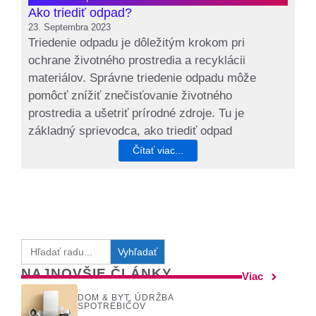
Ako triediť odpad?
23. Septembra 2023
Triedenie odpadu je dôležitým krokom pri
ochrane životného prostredia a recyklácii
materiálov. Správne triedenie odpadu môže
pomôcť znížiť znečisťovanie životného
prostredia a ušetriť prírodné zdroje. Tu je
základný sprievodca, ako triediť odpad
Čítať viac...
Search
for:
NAJNOVŠIE ČLÁNKY
Viac
DOM & BYT
,
ÚDRŽBA
SPOTREBIČOV