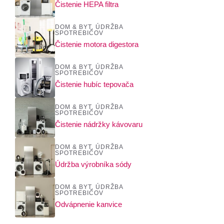
Čistenie HEPA filtra
DOM & BYT
,
ÚDRŽBA
SPOTREBIČOV
Čistenie motora digestora
DOM & BYT
,
ÚDRŽBA
SPOTREBIČOV
Čistenie hubíc tepovača
DOM & BYT
,
ÚDRŽBA
SPOTREBIČOV
Čistenie nádržky kávovaru
DOM & BYT
,
ÚDRŽBA
SPOTREBIČOV
Údržba výrobníka sódy
DOM & BYT
,
ÚDRŽBA
SPOTREBIČOV
Odvápnenie kanvice