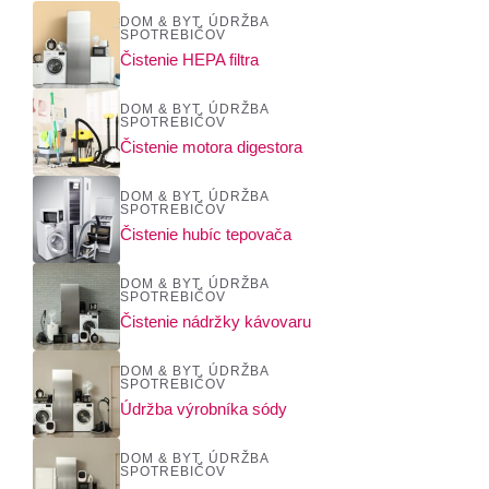
DOM & BYT
,
ÚDRŽBA
SPOTREBIČOV
Čistenie HEPA filtra
DOM & BYT
,
ÚDRŽBA
SPOTREBIČOV
Čistenie motora digestora
DOM & BYT
,
ÚDRŽBA
SPOTREBIČOV
Čistenie hubíc tepovača
DOM & BYT
,
ÚDRŽBA
SPOTREBIČOV
Čistenie nádržky kávovaru
DOM & BYT
,
ÚDRŽBA
SPOTREBIČOV
Údržba výrobníka sódy
DOM & BYT
,
ÚDRŽBA
SPOTREBIČOV