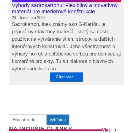
Výhody sadrokartónu: Flexibilný a inovatívný
materiál pre interiérové konštrukcie
24. Decembra 2023
Sadrokartón, inak známy ako G-Kartón, je
populárny stavebný materiál, ktorý sa často
používa na vytváranie stien, stropov a ďalších
interiérových konštrukcií. Jeho všestrannosť a
výhody ho robia obľúbenou voľbou pre domáce aj
komerčné projekty. Tu sú niektoré z hlavných
výhod sadrokartónu:
Čítať viac...
Search
for:
NAJNOVŠIE ČLÁNKY
Viac