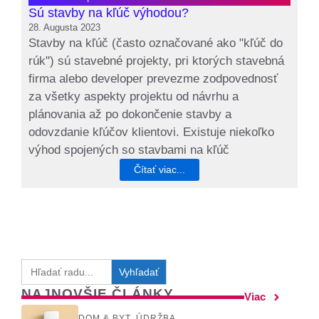
Sú stavby na kľúč výhodou?
28. Augusta 2023
Stavby na kľúč (často označované ako "kľúč do
rúk") sú stavebné projekty, pri ktorých stavebná
firma alebo developer prevezme zodpovednosť
za všetky aspekty projektu od návrhu a
plánovania až po dokončenie stavby a
odovzdanie kľúčov klientovi. Existuje niekoľko
výhod spojených so stavbami na kľúč
Čítať viac...
Search
for:
NAJNOVŠIE ČLÁNKY
Viac
DOM & BYT
,
ÚDRŽBA