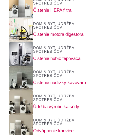
SPOTREBIČOV
Čistenie HEPA filtra
DOM & BYT
,
ÚDRŽBA
SPOTREBIČOV
Čistenie motora digestora
DOM & BYT
,
ÚDRŽBA
SPOTREBIČOV
Čistenie hubíc tepovača
DOM & BYT
,
ÚDRŽBA
SPOTREBIČOV
Čistenie nádržky kávovaru
DOM & BYT
,
ÚDRŽBA
SPOTREBIČOV
Údržba výrobníka sódy
DOM & BYT
,
ÚDRŽBA
SPOTREBIČOV
Odvápnenie kanvice