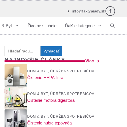
info@faktyarady.sk
 & Byt
Životné situácie
Ďalšie kategórie
Search
for:
NAJNOVŠIE ČLÁNKY
Viac
DOM & BYT
,
ÚDRŽBA SPOTREBIČOV
Čistenie HEPA filtra
DOM & BYT
,
ÚDRŽBA SPOTREBIČOV
Čistenie motora digestora
DOM & BYT
,
ÚDRŽBA SPOTREBIČOV
Čistenie hubíc tepovača