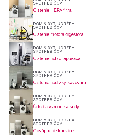
SPOTREBIČOV
Čistenie HEPA filtra
DOM & BYT
,
ÚDRŽBA
SPOTREBIČOV
Čistenie motora digestora
DOM & BYT
,
ÚDRŽBA
SPOTREBIČOV
Čistenie hubíc tepovača
DOM & BYT
,
ÚDRŽBA
SPOTREBIČOV
Čistenie nádržky kávovaru
DOM & BYT
,
ÚDRŽBA
SPOTREBIČOV
Údržba výrobníka sódy
DOM & BYT
,
ÚDRŽBA
SPOTREBIČOV
Odvápnenie kanvice