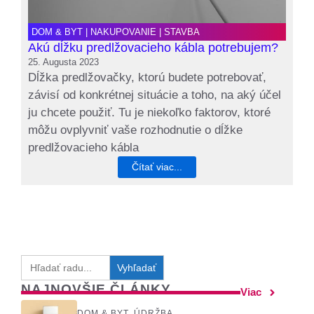
DOM & BYT
|
NAKUPOVANIE
|
STAVBA
Akú dĺžku predlžovacieho kábla potrebujem?
25. Augusta 2023
Dĺžka predlžovačky, ktorú budete potrebovať,
závisí od konkrétnej situácie a toho, na aký účel
ju chcete použiť. Tu je niekoľko faktorov, ktoré
môžu ovplyvniť vaše rozhodnutie o dĺžke
predlžovacieho kábla
Čítať viac...
Search
for:
NAJNOVŠIE ČLÁNKY
Viac
DOM & BYT
,
ÚDRŽBA