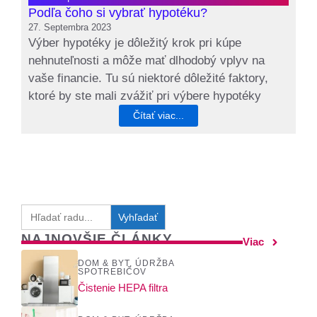
Podľa čoho si vybrať hypotéku?
27. Septembra 2023
Výber hypotéky je dôležitý krok pri kúpe
nehnuteľnosti a môže mať dlhodobý vplyv na
vaše financie. Tu sú niektoré dôležité faktory,
ktoré by ste mali zvážiť pri výbere hypotéky
Čítať viac...
Search
for:
NAJNOVŠIE ČLÁNKY
Viac
DOM & BYT
,
ÚDRŽBA
SPOTREBIČOV
Čistenie HEPA filtra