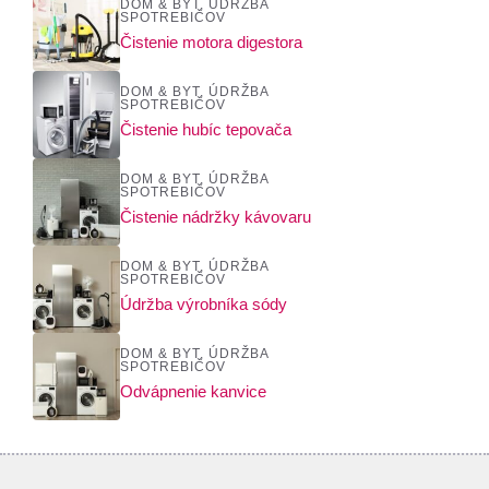
DOM & BYT
,
ÚDRŽBA
SPOTREBIČOV
Čistenie motora digestora
DOM & BYT
,
ÚDRŽBA
SPOTREBIČOV
Čistenie hubíc tepovača
DOM & BYT
,
ÚDRŽBA
SPOTREBIČOV
Čistenie nádržky kávovaru
DOM & BYT
,
ÚDRŽBA
SPOTREBIČOV
Údržba výrobníka sódy
DOM & BYT
,
ÚDRŽBA
SPOTREBIČOV
Odvápnenie kanvice