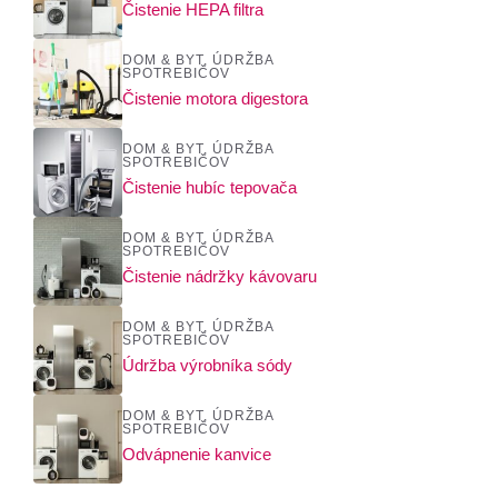
Čistenie HEPA filtra
DOM & BYT
,
ÚDRŽBA
SPOTREBIČOV
Čistenie motora digestora
DOM & BYT
,
ÚDRŽBA
SPOTREBIČOV
Čistenie hubíc tepovača
DOM & BYT
,
ÚDRŽBA
SPOTREBIČOV
Čistenie nádržky kávovaru
DOM & BYT
,
ÚDRŽBA
SPOTREBIČOV
Údržba výrobníka sódy
DOM & BYT
,
ÚDRŽBA
SPOTREBIČOV
Odvápnenie kanvice