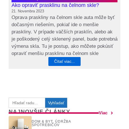
Ako opraviť prasklinu na čelnom skle?
21. Novembra 2023
Oprava praskliny na čelnom skle auta môže byť
dočasným riešením, pokiaľ ide o menšie
praskliny. V prípade väčších prasklín, alebo ak
je poškodený celý sklenený panel, bude potrebná
výmena skla. Tu je postup, ako môžete pokúsiť
opraviť menšiu prasklinu na čelnom skle
Čítať viac...
Search
for:
NAJNOVŠIE ČLÁNKY
Viac
DOM & BYT
,
ÚDRŽBA
SPOTREBIČOV