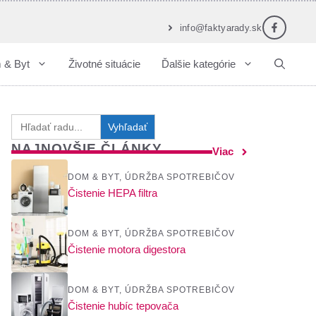
info@faktyarady.sk
 & Byt
Životné situácie
Ďalšie kategórie
Search
for:
NAJNOVŠIE ČLÁNKY
Viac
DOM & BYT
,
ÚDRŽBA SPOTREBIČOV
Čistenie HEPA filtra
DOM & BYT
,
ÚDRŽBA SPOTREBIČOV
Čistenie motora digestora
DOM & BYT
,
ÚDRŽBA SPOTREBIČOV
Čistenie hubíc tepovača