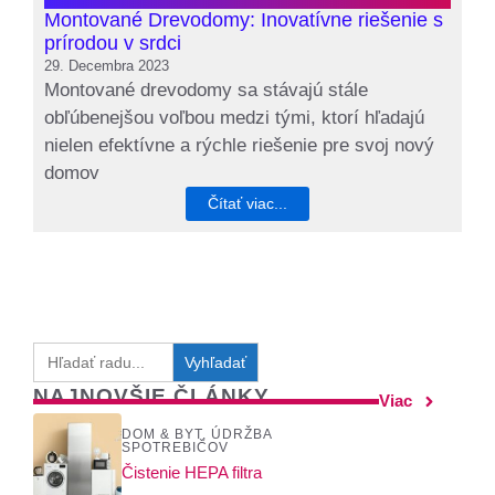
Montované Drevodomy: Inovatívne riešenie s
prírodou v srdci
29. Decembra 2023
Montované drevodomy sa stávajú stále
obľúbenejšou voľbou medzi tými, ktorí hľadajú
nielen efektívne a rýchle riešenie pre svoj nový
domov
Čítať viac...
Search
for:
NAJNOVŠIE ČLÁNKY
Viac
DOM & BYT
,
ÚDRŽBA
SPOTREBIČOV
Čistenie HEPA filtra