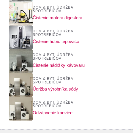
DOM & BYT
,
ÚDRŽBA
SPOTREBIČOV
Čistenie motora digestora
DOM & BYT
,
ÚDRŽBA
SPOTREBIČOV
Čistenie hubíc tepovača
DOM & BYT
,
ÚDRŽBA
SPOTREBIČOV
Čistenie nádržky kávovaru
DOM & BYT
,
ÚDRŽBA
SPOTREBIČOV
Údržba výrobníka sódy
DOM & BYT
,
ÚDRŽBA
SPOTREBIČOV
Odvápnenie kanvice