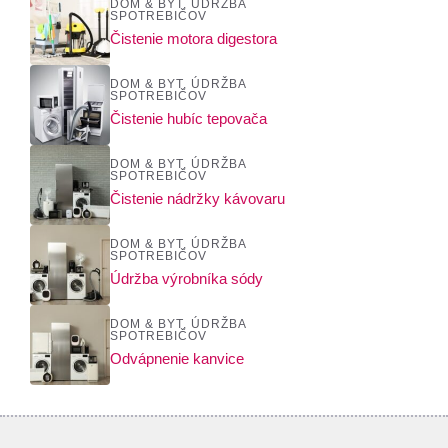
DOM & BYT
,
ÚDRŽBA
SPOTREBIČOV
Čistenie motora digestora
DOM & BYT
,
ÚDRŽBA
SPOTREBIČOV
Čistenie hubíc tepovača
DOM & BYT
,
ÚDRŽBA
SPOTREBIČOV
Čistenie nádržky kávovaru
DOM & BYT
,
ÚDRŽBA
SPOTREBIČOV
Údržba výrobníka sódy
DOM & BYT
,
ÚDRŽBA
SPOTREBIČOV
Odvápnenie kanvice